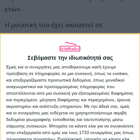
ετών.
Η μουσική του έχει ακουστεί σε
παιχνίδια όπως το Grand Theft Auto, ο
ίδιος έχει πρωταγωνιστήσει και
εμφανιστεί σε σειρές και ταινίες όπως τα
Σεβόμαστε την ιδιωτικότητά σας
Εμείς και οι συνεργάτες μας αποθηκεύουμε και/ή έχουμε
Scary Movie 3 και Jay and Silent Bob
πρόσβαση σε πληροφορίες σε μια συσκευή, όπως τα cookies,
Reboot, αλλά και έχει εμφανιστεί ως
και επεξεργαζόμαστε προσωπικά δεδομένα, όπως μοναδικοί
αναγνωριστικοί και προσαρμοσμένες πληροφορίες που
χαρακτήρας σε video games όπως τα Def
αποστέλλονται από μια συσκευή για εξατομικευμένες διαφημίσεις
και περιεχόμενο, μέτρηση διαφήμισης και περιεχομένου, έρευνα
Jam Vendetta και Def Jam: Fight for NY.
ακροατηρίου και ανάπτυξη υπηρεσιών.
Με την άδειά σας, εμείς
Τα τελευταία χρόνια έχει κυκλοφορήσει
και οι συνεργάτες μας ενδέχεται να χρησιμοποιήσουμε ακριβή
δεδομένα γεωγραφικής τοποθεσίας και ταυτοποίησης μέσω
τους επίσης πολύ επιτυχημένους δίσκους
σάρωσης συσκευών. Μπορείτε να κάνετε κλικ για να συναινέσετε
στην επεξεργασία από εμάς και τους 1733 συνεργάτες μας όπως
“Reggie” (2010) και “Mudface” (2015) ενώ
περιγράφεται παραπάνω. Εναλλακτικά, μπορείτε να κάνετε κλικ