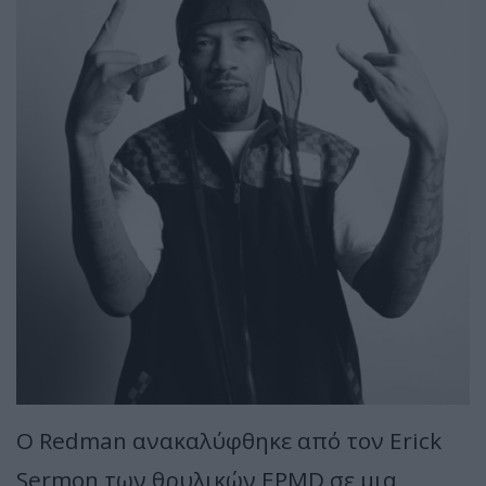
O Redman ανακαλύφθηκε από τον Erick
Sermon των θρυλικών EPMD σε μια