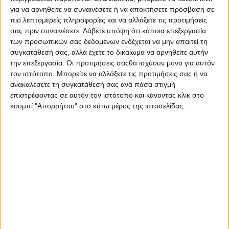
για να αρνηθείτε να συναινέσετε ή να αποκτήσετε πρόσβαση σε
το 2024 επέστρεψε δυναμικά με το
πιο λεπτομερείς πληροφορίες και να αλλάξετε τις προτιμήσεις
πολυαναμενόμενο “Muddy Waters Too”.
σας πριν συναινέσετε.
Λάβετε υπόψη ότι κάποια επεξεργασία
των προσωπικών σας δεδομένων ενδέχεται να μην απαιτεί τη
συγκατάθεσή σας, αλλά έχετε το δικαίωμα να αρνηθείτε αυτήν
Ο Redman φημίζεται ανά την υφήλιο για
την επεξεργασία. Οι προτιμήσεις σαςθα ισχύουν μόνο για αυτόν
τις πολύ δυναμικές του live εμφανίσεις
τον ιστότοπο. Μπορείτε να αλλάξετε τις προτιμήσεις σας ή να
ανακαλέσετε τη συγκατάθεσή σας ανά πάσα στιγμή
ενώ είναι αδιαμφισβήτητα μία από τις
επιστρέφοντας σε αυτόν τον ιστότοπο και κάνοντας κλικ στο
κουμπί "Απορρήτου" στο κάτω μέρος της ιστοσελίδας.
πιο σημαντικές μορφές στο Hip Hop των
τελευταίων 30 ετών. Μην χάσετε αυτή τη
μοναδική ευκαιρία να τον δείτε ζωντανά
στην Αθήνα.
Ώρα προσέλευσης: 20:30
Προπώληση εισιτηρίων:
more.com