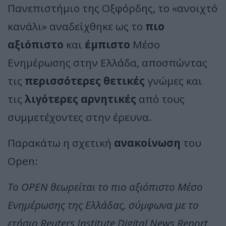
Πανεπιστήμιο της Οξφόρδης, το «ανοιχτό
κανάλι» αναδείχθηκε ως το
πιο
αξιόπιστο
και
έμπιστο
Μέσο
Ενημέρωσης στην Ελλάδα, αποσπώντας
τις
περισσότερες θετικές
γνώμες και
τις
λιγότερες αρνητικές
από τους
συμμετέχοντες στην έρευνα.
Παρακάτω η σχετική
ανακοίνωση
του
Open:
Το OPEN θεωρείται το πιο αξιόπιστο Μέσο
Ενημέρωσης της Ελλάδας, σύμφωνα με το
ετήσιο Reuters Institute Digital News Report