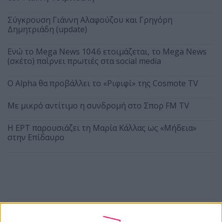
Σύγκρουση Γιάννη Αλαφούζου και Γρηγόρη
Δημητριάδη (update)
Ενώ το Mega News 104.6 ετοιμάζεται, το Mega News
(σκέτο) παίρνει πρωτιές στα social media
Ο Alpha θα προβάλλει το «Ριφιφί» της Cosmote TV
Με μικρό αντίτιμο η συνδρομή στο Σπορ FM TV
Η ΕΡΤ παρουσιάζει τη Μαρία Κάλλας ως «Μήδεια»
στην Επίδαυρο