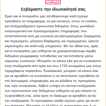
ΠΡΟΗΓΟΎΜΕΝΟ ΆΡΘΡΟ
Πρωτιά στο prime time για τον αγώνα
Σεβόμαστε την ιδιωτικότητά σας
Γαλλία-Σενεγάλη, «καταποντισμός» για
τις ειδήσεις του ΑΝΤ1
Εμείς και οι συνεργάτες μας αποθηκεύουμε και/ή έχουμε
πρόσβαση σε πληροφορίες σε μια συσκευή, όπως τα cookies,
17.06.2026 - 14:32
και επεξεργαζόμαστε προσωπικά δεδομένα, όπως μοναδικοί
αναγνωριστικοί και προσαρμοσμένες πληροφορίες που
αποστέλλονται από μια συσκευή για εξατομικευμένες διαφημίσεις
και περιεχόμενο, μέτρηση διαφήμισης και περιεχομένου, έρευνα
ακροατηρίου και ανάπτυξη υπηρεσιών.
Με την άδειά σας, εμείς
ΕΠΌΜΕΝΟ ΆΡΘΡΟ
και οι συνεργάτες μας ενδέχεται να χρησιμοποιήσουμε ακριβή
Το «Στην Εντατική» έρχεται στη βραδινή
δεδομένα γεωγραφικής τοποθεσίας και ταυτοποίησης μέσω
ζώνη του ΜΑΚ TV
σάρωσης συσκευών. Μπορείτε να κάνετε κλικ για να συναινέσετε
στην επεξεργασία από εμάς και τους 1733 συνεργάτες μας όπως
17.06.2026 - 15:41
περιγράφεται παραπάνω. Εναλλακτικά, μπορείτε να κάνετε κλικ
για να αρνηθείτε να συναινέσετε ή να αποκτήσετε πρόσβαση σε
πιο λεπτομερείς πληροφορίες και να αλλάξετε τις προτιμήσεις
σας πριν συναινέσετε.
Λάβετε υπόψη ότι κάποια επεξεργασία
ΣΧΕΤΙΚΑ ΑΡΘΡΑ
των προσωπικών σας δεδομένων ενδέχεται να μην απαιτεί τη
συγκατάθεσή σας, αλλά έχετε το δικαίωμα να αρνηθείτε αυτήν
την επεξεργασία. Οι προτιμήσεις σαςθα ισχύουν μόνο για αυτόν
τον ιστότοπο. Μπορείτε να αλλάξετε τις προτιμήσεις σας ή να