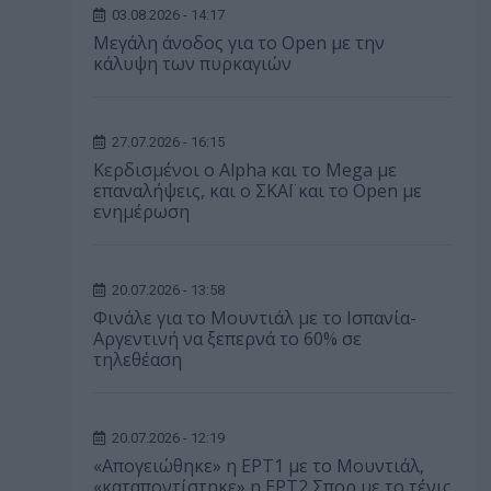
03.08.2026 - 14:17
Μεγάλη άνοδος για το Open με την
κάλυψη των πυρκαγιών
27.07.2026 - 16:15
Κερδισμένοι ο Alpha και το Mega με
επαναλήψεις, και ο ΣΚΑΪ και το Open με
ενημέρωση
20.07.2026 - 13:58
Φινάλε για το Μουντιάλ με το Ισπανία-
Αργεντινή να ξεπερνά το 60% σε
τηλεθέαση
20.07.2026 - 12:19
«Απογειώθηκε» η ΕΡΤ1 με το Μουντιάλ,
«καταποντίστηκε» η ΕΡΤ2 Σπορ με το τένις