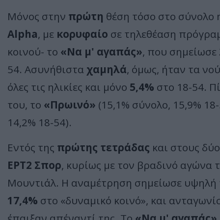
Μόνος στην
πρώτη
θέση τόσο στο σύνολο η
Alpha
, με
κορυφαίο
σε τηλεθέαση πρόγραμμ
κοινού- το
«Να μ' αγαπάς»
, που σημείωσε
54. Ασυνήθιστα
χαμηλά
, όμως, ήταν τα ν
όλες τις ηλικίες και μόνο
5,4%
στο 18-54. Π
του, το
«Πρωινό»
(15,1% σύνολο, 15,9% 18-
14,2% 18-54).
Εντός της
πρώτης τετράδας
και στους δύο
ΕΡΤ2 Σπορ
, κυρίως με τον βραδινό αγώνα 
Μουντιάλ. Η αναμέτρηση σημείωσε υψηλή 
17,4%
στο «δυναμικό κοινό», και ανταγωνί
έπαιξαν απέναντί της. Το
«Να μ' αγαπάς»