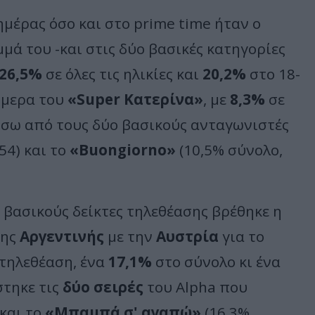
μέρας όσο και στο prime time ήταν ο
ά του -και στις δύο βασικές κατηγορίες
26,5%
σε όλες τις ηλικίες και
20,2%
στο 18-
ούμερα του
«Super Κατερίνα»
, με
8,3%
σε
ίσω από τους δύο βασικούς ανταγωνιστές
54) και το
«Buongiorno»
(10,5% σύνολο,
 βασικούς δείκτες τηλεθέασης βρέθηκε η
της
Αργεντινής
με την
Αυστρία
για το
τηλεθέαση, ένα
17,1%
στο σύνολο κι ένα
στηκε τις
δύο σειρές
του Alpha που
και το
«Μπαμπά σ' αγαπώ»
(16,3%