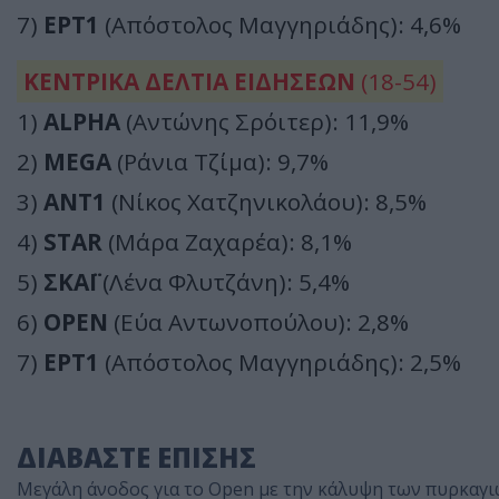
7)
ΕΡΤ1
(Απόστολος Μαγγηριάδης): 4,6%
ΚΕΝΤΡΙΚΑ ΔΕΛΤΙΑ ΕΙΔΗΣΕΩΝ
(18-54)
1)
ALPHA
(Αντώνης Σρόιτερ): 11,9%
2)
MEGA
(Ράνια Τζίμα): 9,7%
3)
ΑΝΤ1
(Νίκος Χατζηνικολάου): 8,5%
4)
STAR
(Μάρα Ζαχαρέα): 8,1%
5)
ΣΚΑΪ
(Λένα Φλυτζάνη): 5,4%
6)
OPEN
(Εύα Αντωνοπούλου): 2,8%
7)
ΕΡΤ1
(Απόστολος Μαγγηριάδης): 2,5%
ΔΙΑΒΑΣΤΕ ΕΠΙΣΗΣ
Μεγάλη άνοδος για το Open με την κάλυψη των πυρκαγ