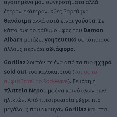
αγαπημένα μου συγκροτήματα αλλά
έτερον-εκάτερον. Χθες βαρέθηκα
θανάσιμα
αλλά αυτά είναι
γούστα
. Σε
κάποιους το ράθυμο ύφος του
Damon
Albarn
μοιάζει
γοητευτικό
σε κάποιους
άλλους περνάει
αδιάφορο
.
Gorillaz
λοιπόν σε ένα από τα πιο
ηχηρά
sold out
του καλοκαιριού (
και ας το
αμφισβητεί το Rockwave
). Γεμάτη η
πλατεία Νερο
ύ με ένα κοινό όλων των
ηλικιών. Από πιτσιρικαρία μέχρι πιο
μεγάλους που άκουγαν
Gorillaz
και στα