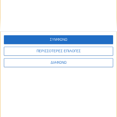
ΣΥΜΦΩΝΩ
ΠΕΡΙΣΣΟΤΕΡΕΣ ΕΠΙΛΟΓΕΣ
ΔΙΑΦΩΝΩ
Στην ΕΡΤ ο Παναγιώτης Στάθης
28.07.2026 - 11:18