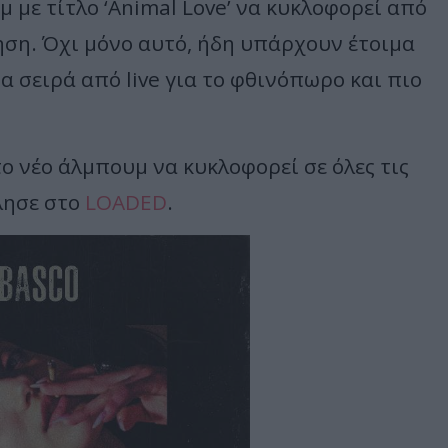
υμ με τίτλο ‘Animal Love’ να κυκλοφορεί από
θηση. Όχι μόνο αυτό, ήδη υπάρχουν έτοιμα
α σειρά από live για το φθινόπωρο και πιο
ο νέο άλμπουμ να κυκλοφορεί σε όλες τις
λησε στο
LOADED
.