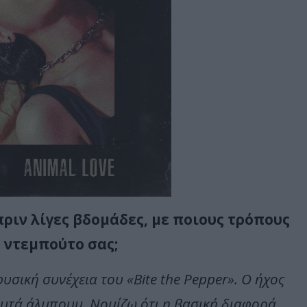
ριν λίγες βδομάδες, με ποιους τρόπους
 ντεμπούτο σας;
υσική συνέχεια του «Bite the Pepper». Ο ήχος
αυτά άλμπουμ. Νομίζω ότι η βασική διαφορά