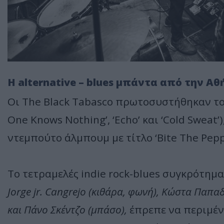
H alternative – blues μπάντα από την Α
Οι The Black Tabasco πρωτοσυστήθηκαν το 
One Knows Nothing’, ‘Echo’ και ‘Cold Sweat
ντεμπούτο άλμπουμ με τίτλο ‘Bite The Pepp
Το τετραμελές indie rock-blues συγκρότημ
Jorge jr. Cangrejo (κιθάρα, φωνή), Κώστα Παπα
και Πάνο Σκέντζο (μπάσο),
έπρεπε να περιμένε