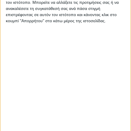
τον ιστότοπο. Μπορείτε να αλλάξετε τις προτιμήσεις σας ή να
ανακαλέσετε τη συγκατάθεσή σας ανά πάσα στιγμή
επιστρέφοντας σε αυτόν τον ιστότοπο και κάνοντας κλικ στο
κουμπί "Απορρήτου" στο κάτω μέρος της ιστοσελίδας.
Η Alter Ego Media κατοχυρώνει τους
τίτλους «Mega News 104.6» και «Mega
News Radio 104.6»
04.08.2026 - 12:18