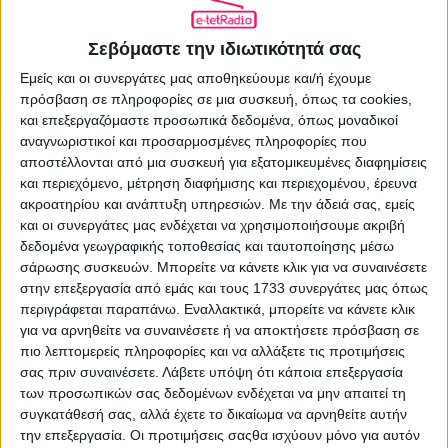
08.07.2026 - 21:43
Σεβόμαστε την ιδιωτικότητά σας
Εμείς και οι συνεργάτες μας αποθηκεύουμε και/ή έχουμε
πρόσβαση σε πληροφορίες σε μια συσκευή, όπως τα cookies,
ΕΠΌΜΕΝΟ ΆΡΘΡΟ
και επεξεργαζόμαστε προσωπικά δεδομένα, όπως μοναδικοί
Πήγαμε, είδαμε τους System Of A Down
αναγνωριστικοί και προσαρμοσμένες πληροφορίες που
στο Μιλάνο
αποστέλλονται από μια συσκευή για εξατομικευμένες διαφημίσεις
και περιεχόμενο, μέτρηση διαφήμισης και περιεχομένου, έρευνα
09.07.2026 - 09:22
ακροατηρίου και ανάπτυξη υπηρεσιών.
Με την άδειά σας, εμείς
και οι συνεργάτες μας ενδέχεται να χρησιμοποιήσουμε ακριβή
δεδομένα γεωγραφικής τοποθεσίας και ταυτοποίησης μέσω
σάρωσης συσκευών. Μπορείτε να κάνετε κλικ για να συναινέσετε
ΣΧΕΤΙΚΑ ΑΡΘΡΑ
στην επεξεργασία από εμάς και τους 1733 συνεργάτες μας όπως
περιγράφεται παραπάνω. Εναλλακτικά, μπορείτε να κάνετε κλικ
για να αρνηθείτε να συναινέσετε ή να αποκτήσετε πρόσβαση σε
πιο λεπτομερείς πληροφορίες και να αλλάξετε τις προτιμήσεις
σας πριν συναινέσετε.
Λάβετε υπόψη ότι κάποια επεξεργασία
των προσωπικών σας δεδομένων ενδέχεται να μην απαιτεί τη
συγκατάθεσή σας, αλλά έχετε το δικαίωμα να αρνηθείτε αυτήν
την επεξεργασία. Οι προτιμήσεις σαςθα ισχύουν μόνο για αυτόν