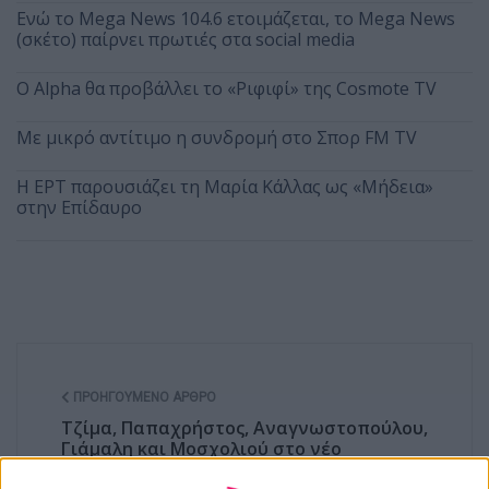
Ενώ το Mega News 104.6 ετοιμάζεται, το Mega News
(σκέτο) παίρνει πρωτιές στα social media
Ο Alpha θα προβάλλει το «Ριφιφί» της Cosmote TV
Με μικρό αντίτιμο η συνδρομή στο Σπορ FM TV
Η ΕΡΤ παρουσιάζει τη Μαρία Κάλλας ως «Μήδεια»
στην Επίδαυρο
ΠΡΟΗΓΟΎΜΕΝΟ ΆΡΘΡΟ
Τζίμα, Παπαχρήστος, Αναγνωστοπούλου,
Γιάμαλη και Μοσχολιού στο νέο
ραδιόφωνο της Alter Ego