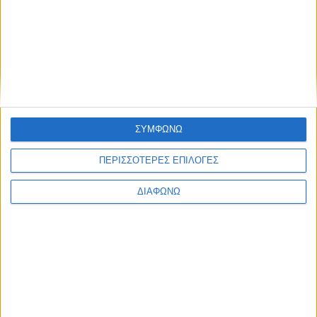
07.08.2026 - 08:28
ΣΥΜΦΩΝΩ
ΠΕΡΙΣΣΟΤΕΡΕΣ ΕΠΙΛΟΓΕΣ
ΔΙΑΦΩΝΩ
Οι τηλεοπτικές σειρές της σεζόν
2026-2027 (συνεχή updates)
17.07.2026 - 19:35