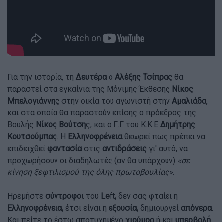
Για την ιστορία, τη
Δευτέρα
ο
Αλέξης Τσίπρας
θα
παραστεί στα εγκαίνια της Μόνιμης Έκθεσης
Νίκος
Μπελογιάννης
στην οικία του αγωνιστή στην
Αμαλιάδα
,
και στα οποία θα παραστούν επίσης ο πρόεδρος της
Βουλής
Νίκος Βούτση
ς, και ο Γ.Γ του Κ.Κ.Ε
Δημήτρης
Κουτσούμπας
. Η
Ελληνοφρένεια
θεωρεί πως πρέπει να
επιδειχθεί
φαντασία
στις
αντιδράσεις
γι' αυτό, να
προχωρήσουν οι διαδηλωτές (αν θα υπάρχουν)
«σε
κίνηση ξεφτιλισμού της όλης πρωτοβουλίας»
.
Ηρεμήστε
σύντροφοι
του
Left,
δεν σας φταίει η
Ελληνοφρένεια,
έτσι είναι η
εξουσία,
δημιουργεί
απόνερα
.
Και πείτε το έστω αποτυχημένο
χιούμορ
ή και
υπερβολή