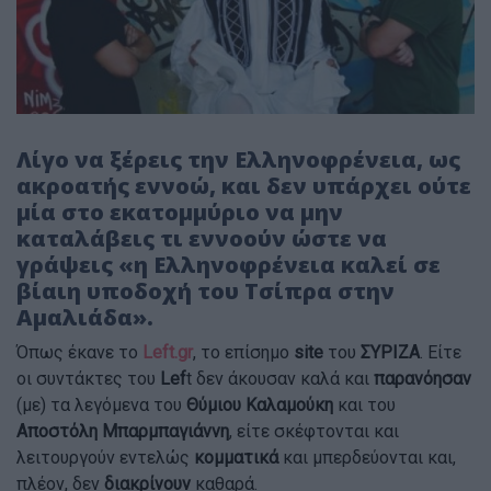
Λίγο να ξέρεις την Ελληνοφρένεια, ως
ακροατής εννοώ, και δεν υπάρχει ούτε
μία στο εκατομμύριο να μην
καταλάβεις τι εννοούν ώστε να
γράψεις «η Ελληνοφρένεια καλεί σε
βίαιη υποδοχή του Τσίπρα στην
Αμαλιάδα».
Όπως έκανε το
Left.gr
, το επίσημο
site
του
ΣΥΡΙΖΑ
. Είτε
οι συντάκτες του
Lef
t δεν άκουσαν καλά και
παρανόησαν
(με) τα λεγόμενα του
Θύμιου Καλαμούκη
και του
Αποστόλη Μπαρμπαγιάννη
, είτε σκέφτονται και
λειτουργούν εντελώς
κομματικά
και μπερδεύονται και,
πλέον, δεν
διακρίνουν
καθαρά.