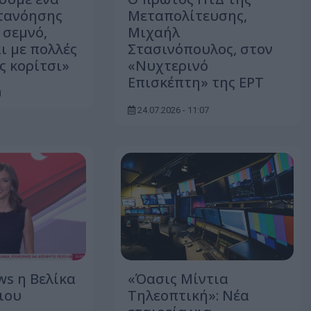
τανόησης
Μεταπολίτευσης,
, σεμνό,
Μιχαήλ
ι με πολλές
Στασινόπουλος, στον
ς κορίτσι»
«Νυχτερινό
Επισκέπτη» της ΕΡΤ
1
24.07.2026 - 11:07
ws η Βελίκα
«Όασις Μίντια
ιου
Τηλεοπτική»: Νέα