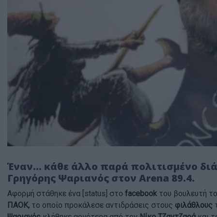
Έναν... κάθε άλλο παρά πολιτισμένο διά
Γρηγόρης Ψαριανός στον Arena 89.4.
Αφορμή στάθηκε ένα [status] στο
facebook
του βουλευτή τ
ΠΑΟΚ,
το οποίο προκάλεσε αντιδράσεις στους
φιλάθλους
τ
Ψαριανός
κλήθηκε αργότερα από τον
Νίκο Τζαντζαρά
και τ