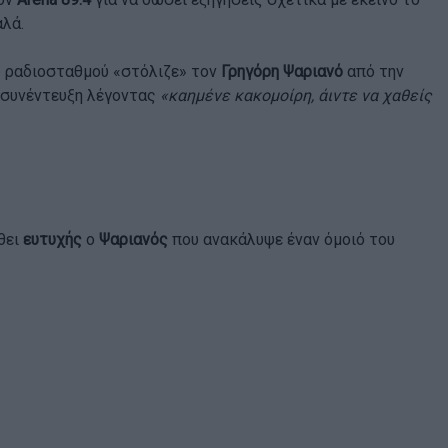
αλά.
υ ραδιοσταθμού «στόλιζε» τον
Γρηγόρη Ψαριανό
από την
ν συνέντευξη λέγοντας
«καημένε κακομοίρη, άιντε να χαθείς
ώθει
ευτυχής
ο
Ψαριανός
που ανακάλυψε έναν όμοιό του