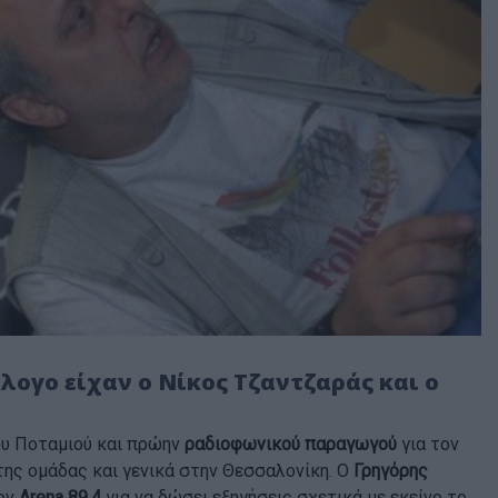
λογο είχαν ο Νίκος Τζαντζαράς και ο
ου Ποταμιού και πρώην
ραδιοφωνικού παραγωγού
για τον
ης ομάδας και γενικά στην Θεσσαλονίκη. Ο
Γρηγόρης
ον
Arena 89.4
για να δώσει εξηγήσεις σχετικά με εκείνο το