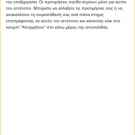
την επεξεργασία. Οι προτιμήσεις σαςθα ισχύουν μόνο για αυτόν
συχνοτήτων ραδιοφώνων στην
τον ιστότοπο. Μπορείτε να αλλάξετε τις προτιμήσεις σας ή να
Αττική
ανακαλέσετε τη συγκατάθεσή σας ανά πάσα στιγμή
επιστρέφοντας σε αυτόν τον ιστότοπο και κάνοντας κλικ στο
03.08.2026 - 11:15
κουμπί "Απορρήτου" στο κάτω μέρος της ιστοσελίδας.
Μέγαρο Μουσικής: Τα Highlights του
νέου καλλιτεχνικού προγράμματος