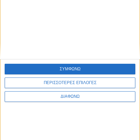
Οι τηλεοπτικές σειρές της σεζόν
2026-2027 (συνεχή updates)
17.07.2026 - 19:35
ΣΥΜΦΩΝΩ
ΠΕΡΙΣΣΟΤΕΡΕΣ ΕΠΙΛΟΓΕΣ
ΔΙΑΦΩΝΩ
Πρεμιέρα στα ερτζιανά της