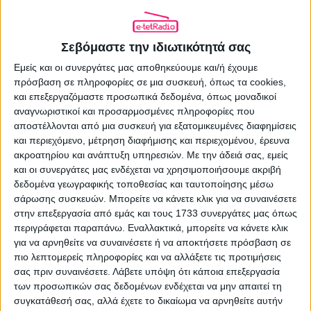
Το Cinobo γιορτάζει τη φιλία με ένα
μεγάλο κινηματογραφικό αφιέρωμα
Σεβόμαστε την ιδιωτικότητά σας
Εμείς και οι συνεργάτες μας αποθηκεύουμε και/ή έχουμε
30.07.2026 - 12:02
πρόσβαση σε πληροφορίες σε μια συσκευή, όπως τα cookies,
και επεξεργαζόμαστε προσωπικά δεδομένα, όπως μοναδικοί
αναγνωριστικοί και προσαρμοσμένες πληροφορίες που
αποστέλλονται από μια συσκευή για εξατομικευμένες διαφημίσεις
και περιεχόμενο, μέτρηση διαφήμισης και περιεχομένου, έρευνα
ακροατηρίου και ανάπτυξη υπηρεσιών.
Με την άδειά σας, εμείς
και οι συνεργάτες μας ενδέχεται να χρησιμοποιήσουμε ακριβή
δεδομένα γεωγραφικής τοποθεσίας και ταυτοποίησης μέσω
σάρωσης συσκευών. Μπορείτε να κάνετε κλικ για να συναινέσετε
στην επεξεργασία από εμάς και τους 1733 συνεργάτες μας όπως
περιγράφεται παραπάνω. Εναλλακτικά, μπορείτε να κάνετε κλικ
για να αρνηθείτε να συναινέσετε ή να αποκτήσετε πρόσβαση σε
πιο λεπτομερείς πληροφορίες και να αλλάξετε τις προτιμήσεις
σας πριν συναινέσετε.
Λάβετε υπόψη ότι κάποια επεξεργασία
των προσωπικών σας δεδομένων ενδέχεται να μην απαιτεί τη
Αυτός είναι (μέχρι τώρα) ο χάρτης
συγκατάθεσή σας, αλλά έχετε το δικαίωμα να αρνηθείτε αυτήν