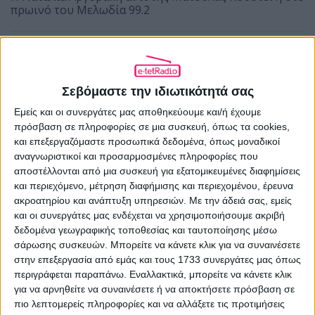
πρωινό του Μελωδία 99.2
Η Alter Ego Media κατοχυρώνει τους τίτλους «Mega
News 104.6» και «Mega News Radio 104.6»
Σεβόμαστε την ιδιωτικότητά σας
Εμείς και οι συνεργάτες μας αποθηκεύουμε και/ή έχουμε
πρόσβαση σε πληροφορίες σε μια συσκευή, όπως τα cookies,
και επεξεργαζόμαστε προσωπικά δεδομένα, όπως μοναδικοί
αναγνωριστικοί και προσαρμοσμένες πληροφορίες που
αποστέλλονται από μια συσκευή για εξατομικευμένες διαφημίσεις
ΠΡΟΗΓΟΎΜΕΝΟ ΆΡΘΡΟ
και περιεχόμενο, μέτρηση διαφήμισης και περιεχομένου, έρευνα
Η Μαρινέλλα συναντά (ξανά) τον
ακροατηρίου και ανάπτυξη υπηρεσιών.
Με την άδειά σας, εμείς
Αντώνη Ρέμο στον Μουσικό 98.6
και οι συνεργάτες μας ενδέχεται να χρησιμοποιήσουμε ακριβή
δεδομένα γεωγραφικής τοποθεσίας και ταυτοποίησης μέσω
21.05.2018 - 08:36
σάρωσης συσκευών. Μπορείτε να κάνετε κλικ για να συναινέσετε
στην επεξεργασία από εμάς και τους 1733 συνεργάτες μας όπως
περιγράφεται παραπάνω. Εναλλακτικά, μπορείτε να κάνετε κλικ
για να αρνηθείτε να συναινέσετε ή να αποκτήσετε πρόσβαση σε
πιο λεπτομερείς πληροφορίες και να αλλάξετε τις προτιμήσεις
ΕΠΌΜΕΝΟ ΆΡΘΡΟ