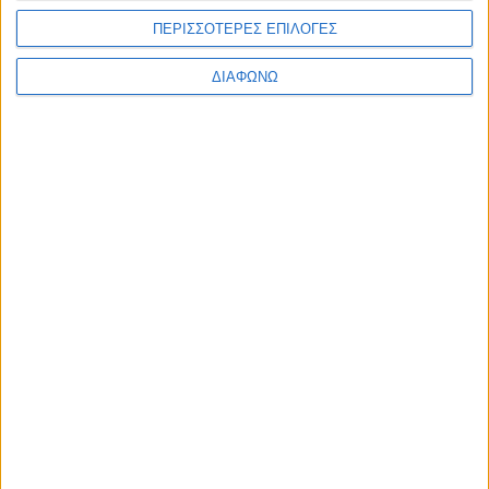
ΠΕΡΙΣΣΟΤΕΡΕΣ ΕΠΙΛΟΓΕΣ
ΔΙΑΦΩΝΩ
Ο Alpha θα προβάλλει το «Ριφιφί»
της Cosmote TV
07.08.2026 - 08:28