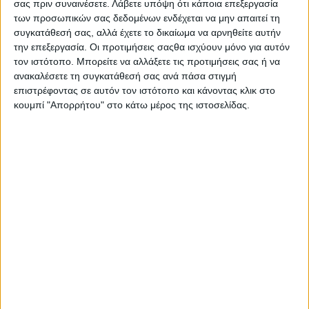
σας πριν συναινέσετε.
Λάβετε υπόψη ότι κάποια επεξεργασία
Kontra στα μεγάλα κανάλια;
των προσωπικών σας δεδομένων ενδέχεται να μην απαιτεί τη
21.05.2018 - 08:39
συγκατάθεσή σας, αλλά έχετε το δικαίωμα να αρνηθείτε αυτήν
την επεξεργασία. Οι προτιμήσεις σαςθα ισχύουν μόνο για αυτόν
τον ιστότοπο. Μπορείτε να αλλάξετε τις προτιμήσεις σας ή να
ανακαλέσετε τη συγκατάθεσή σας ανά πάσα στιγμή
ΣΧΕΤΙΚΑ ΑΡΘΡΑ
επιστρέφοντας σε αυτόν τον ιστότοπο και κάνοντας κλικ στο
κουμπί "Απορρήτου" στο κάτω μέρος της ιστοσελίδας.