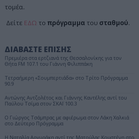
τομέα.
Δείτε
ΕΔΩ
το
πρόγραμμα
του
σταθμού
.
ΔΙΑΒΑΣΤΕ ΕΠΙΣΗΣ
Πρεμιέρα στα ερτζιανά της Θεσσαλονίκης για τον
Θήτα FM 107.1 του Γιάννη Φιλιππάκη
Τετραήμερη «Σουμπερτιάδα» στο Τρίτο Πρόγραμμα
90.9
Αντώνης Αντζολέτος και Γιάννης Καντέλης αντί του
Παύλου Τσίμα στον ΣΚΑΪ 100.3
O Γιώργος Τσάμπρας με αφιέρωμα στον Λάκη Χαλκιά
στο Δεύτερο Πρόγραμμα
Η Ναταλία Αργυράκη αντί της Ματούλας Κουστένη στο