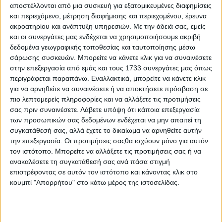
αποστέλλονται από μια συσκευή για εξατομικευμένες διαφημίσεις
και μετά τις συμφωνίες που πέτυχα ,
και περιεχόμενο, μέτρηση διαφήμισης και περιεχομένου, έρευνα
ακροατηρίου και ανάπτυξη υπηρεσιών.
Με την άδειά σας, εμείς
συμφωνίες πρώτης γραμμής με πρόσωπα
και οι συνεργάτες μας ενδέχεται να χρησιμοποιήσουμε ακριβή
από τον τηλεοπτικό – δημοσιογραφικό
δεδομένα γεωγραφικής τοποθεσίας και ταυτοποίησης μέσω
σάρωσης συσκευών. Μπορείτε να κάνετε κλικ για να συναινέσετε
κόσμο, αλλά και με τις εμπορικές συμφωνίες
στην επεξεργασία από εμάς και τους 1733 συνεργάτες μας όπως
περιγράφεται παραπάνω. Εναλλακτικά, μπορείτε να κάνετε κλικ
που έκλεισα το παρέδωσα με
για να αρνηθείτε να συναινέσετε ή να αποκτήσετε πρόσβαση σε
τηλεθέαση 8 % . Η εκπομπή μου «
πιο λεπτομερείς πληροφορίες και να αλλάξετε τις προτιμήσεις
σας πριν συναινέσετε.
Λάβετε υπόψη ότι κάποια επεξεργασία
Αποκαλυπτικά¨» τα δικαιώματα της οποίας
των προσωπικών σας δεδομένων ενδέχεται να μην απαιτεί τη
συγκατάθεσή σας, αλλά έχετε το δικαίωμα να αρνηθείτε αυτήν
ανήκουν αποκλειστικά σε μένα έφτασε να έχει
την επεξεργασία. Οι προτιμήσεις σαςθα ισχύουν μόνο για αυτόν
τον ιστότοπο. Μπορείτε να αλλάξετε τις προτιμήσεις σας ή να
την υψηλότερη τηλεθέαση στην
ανακαλέσετε τη συγκατάθεσή σας ανά πάσα στιγμή
Ελλάδα σύμφωνα με επίσημες μετρήσεις της
επιστρέφοντας σε αυτόν τον ιστότοπο και κάνοντας κλικ στο
κουμπί "Απορρήτου" στο κάτω μέρος της ιστοσελίδας.
Nielsen , που σημαίνει ότι την
παρακολουθούσαν ενάμιση εκατομμύριο