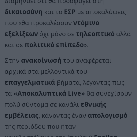
διαμηνύει ότι θα προσφύγει στη
δικαιοσύνη
και το
ΕΣΡ
με αποκαλύψεις
που «θα προκαλέσουν
ντόμινο
εξελίξεων
όχι μόνο σε
τηλεοπτικό
αλλά
και σε
πολιτικό επίπεδο
».
Στην
ανακοίνωσή
του αναφέρεται
αρχικά στα μελλοντικά του
επαγγελματικά
βήματα, λέγοντας πως
τα
«Αποκαλυπτικά Live»
θα συνεχίσουν
πολύ σύντομα σε κανάλι
εθνικής
εμβέλειας
, κάνοντας έναν
απολογισμό
της περιόδου που ήταν