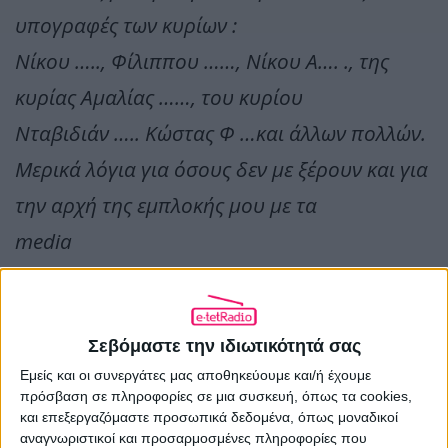
υπογραφές των κυρίων :
Νίκου ….., Φίλιππου ……, Νίκου Α…. ., της
κυρίας Αμαλίας ……, του κυρίου
Νταβιδιάν ….. Κώστας Φ …και άλλων πολλών.
Μερικά λόγια για όσους δεν με ξέρουν και για
την αρχή της εμπλοκής μου με τα
media
Το κανάλι Έψιλον, στο οποίο διετέλεσα από
την αρχή της λειτουργίας του ως
Σεβόμαστε την ιδιωτικότητά σας
ανώτατο διευθυντικό στέλεχος ( Γενικός
Εμείς και οι συνεργάτες μας αποθηκεύουμε και/ή έχουμε
διευθυντής προγράμματος και Εμπορικός
πρόσβαση σε πληροφορίες σε μια συσκευή, όπως τα cookies,
και επεξεργαζόμαστε προσωπικά δεδομένα, όπως μοναδικοί
διευθυντής) ,το παρέλαβα με τηλεθέαση 0%
αναγνωριστικοί και προσαρμοσμένες πληροφορίες που