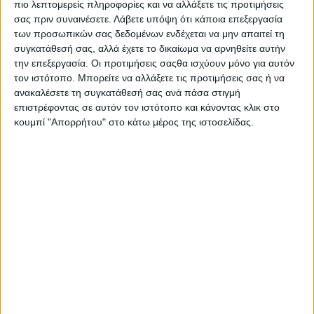
πιο λεπτομερείς πληροφορίες και να αλλάξετε τις προτιμήσεις
ΕΠΌΜΕΝΟ ΆΡΘΡΟ
σας πριν συναινέσετε.
Λάβετε υπόψη ότι κάποια επεξεργασία
των προσωπικών σας δεδομένων ενδέχεται να μην απαιτεί τη
(06-08) Συνεχίζουν «Αταίριαστα» τα
πρωινά στα FM της Αθήνας
συγκατάθεσή σας, αλλά έχετε το δικαίωμα να αρνηθείτε αυτήν
την επεξεργασία. Οι προτιμήσεις σαςθα ισχύουν μόνο για αυτόν
18.11.2018 - 15:16
τον ιστότοπο. Μπορείτε να αλλάξετε τις προτιμήσεις σας ή να
ανακαλέσετε τη συγκατάθεσή σας ανά πάσα στιγμή
επιστρέφοντας σε αυτόν τον ιστότοπο και κάνοντας κλικ στο
κουμπί "Απορρήτου" στο κάτω μέρος της ιστοσελίδας.
ΣΧΕΤΙΚΑ ΑΡΘΡΑ