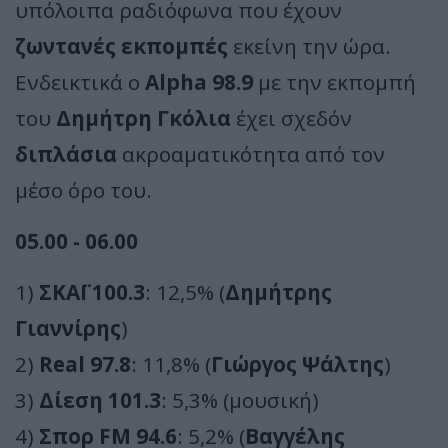
υπόλοιπα ραδιόφωνα που έχουν
ζωντανές εκπομπές
εκείνη την ώρα.
Ενδεικτικά ο
Alpha 98.9
με την εκπομπή
του
Δημήτρη Γκόλια
έχει σχεδόν
διπλάσια
ακροαματικότητα από τον
μέσο όρο του.
05.00 - 06.00
1)
ΣΚΑΪ 100.3
: 12,5% (
Δημήτρης
Γιαννίρης
)
2)
Real 97.8
: 11,8% (
Γιώργος Ψάλτης
)
3)
Δίεση 101.3
: 5,3% (μουσική)
4)
Σπορ FM 94.6
: 5,2% (
Βαγγέλης