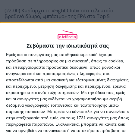
(22-00) Κυρίαρχο το «Fight Club» στο τελευταίο
βραδινό δίωρο, «μπάσιμο» της ΕΡΑ στα Top 5
(20-22) Επιστροφή στην κορυφή για τον bwinΣΠΟΡ FM
94.6 με τους Τάσο Νικολόπουλο και Νίκο Ζέρβα
Σεβόμαστε την ιδιωτικότητά σας
Εμείς και οι συνεργάτες μας αποθηκεύουμε και/ή έχουμε
πρόσβαση σε πληροφορίες σε μια συσκευή, όπως τα cookies,
και επεξεργαζόμαστε προσωπικά δεδομένα, όπως μοναδικοί
αναγνωριστικοί και προσαρμοσμένες πληροφορίες που
αποστέλλονται από μια συσκευή για εξατομικευμένες διαφημίσεις
και περιεχόμενο, μέτρηση διαφήμισης και περιεχομένου, έρευνα
ΠΡΟΗΓΟΎΜΕΝΟ ΆΡΘΡΟ
ακροατηρίου και ανάπτυξη υπηρεσιών.
Με την άδειά σας, εμείς
«Τεράστιο πολιτικό σκάνδαλο η αλλαγή
και οι συνεργάτες μας ενδέχεται να χρησιμοποιήσουμε ακριβή
ιδιοκτησίας του Epsilon»
δεδομένα γεωγραφικής τοποθεσίας και ταυτοποίησης μέσω
σάρωσης συσκευών. Μπορείτε να κάνετε κλικ για να συναινέσετε
17.11.2018 - 18:37
στην επεξεργασία από εμάς και τους 1731 συνεργάτες μας όπως
περιγράφεται παραπάνω. Εναλλακτικά, μπορείτε να κάνετε κλικ
για να αρνηθείτε να συναινέσετε ή να αποκτήσετε πρόσβαση σε