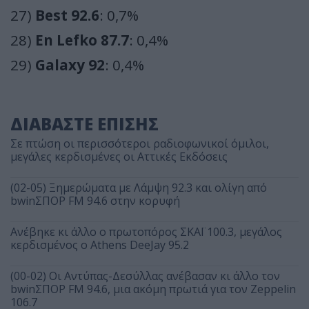
27)
Best 92.6
: 0,7%
28)
En Lefko 87.7
: 0,4%
29)
Galaxy 92
: 0,4%
ΔΙΑΒΑΣΤΕ ΕΠΙΣΗΣ
Σε πτώση οι περισσότεροι ραδιοφωνικοί όμιλοι,
μεγάλες κερδισμένες οι Αττικές Εκδόσεις
(02-05) Ξημερώματα με Λάμψη 92.3 και ολίγη από
bwinΣΠΟΡ FM 94.6 στην κορυφή
Ανέβηκε κι άλλο ο πρωτοπόρος ΣΚΑΪ 100.3, μεγάλος
κερδισμένος ο Athens DeeJay 95.2
(00-02) Οι Αντύπας-Δεσύλλας ανέβασαν κι άλλο τον
bwinΣΠΟΡ FM 94.6, μια ακόμη πρωτιά για τον Zeppelin
106.7