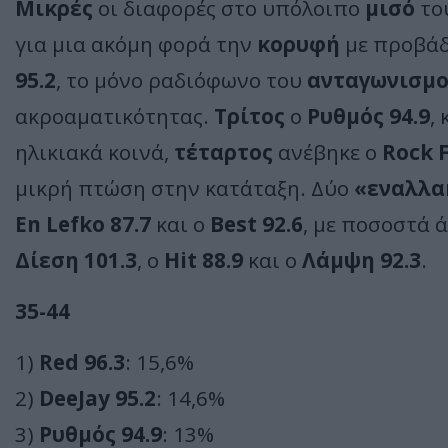
Μικρές
οι διαφορές στο υπόλοιπο
μισό
το
για μια ακόμη φορά την
κορυφή
με προβάδ
95.2
, το μόνο ραδιόφωνο του
ανταγωνισμ
ακροαματικότητας.
Τρίτος
ο
Ρυθμός 94.9
,
ηλικιακά κοινά,
τέταρτος
ανέβηκε ο
Rock 
μικρή πτώση στην κατάταξη. Δύο
«εναλλα
En Lefko 87.7
και ο
Best 92.6
, με ποσοστά 
Δίεση 101.3
, ο
Hit 88.9
και ο
Λάμψη 92.3
.
35-44
1)
Red 96.3
: 15,6%
2)
DeeJay 95.2
: 14,6%
3)
Ρυθμός 94.9
: 13%