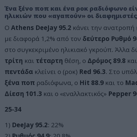
Ένα ξένο ποπ και ένα ροκ ραδιόφωνο ε
ηλικιών που «αγαπούν» οι διαφημιστές
Ο
Athens DeeJay 95.2
κάνει την ανατροπή 
με διαφορά 1,2% από τον
δεύτερο Ρυθμό 9
στο συγκεκριμένο ηλικιακό γκρούπ. Άλλα 
τρίτη
και
τέταρτη
θέση, ο
Δρόμος 89.8
και
πεντάδα
κλείνει ο (ροκ)
Red 96.3
. Στο υπό
ξένα ποπ
ραδιόφωνα, ο
Hit 88.9
και το
Mad
Δίεση 101.3
και ο «εναλλακτικός»
Pepper 9
25-34
1)
DeeJay 95.2
: 22%
2)
Ρυθμός 94.9
: 20,8%