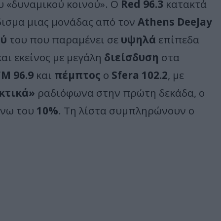
υ «δυναμικού κοινού». Ο
Red 96.3
κατακτά
ισμα μιας μονάδας από τον
Athens DeeJay
ού
του που παραμένει σε
υψηλά
επίπεδα
 και εκείνος με μεγάλη
διείσδυση
στα
FM 96.9
και
πέμπτος
ο
Sfera 102.2
, με
κτικά»
ραδιόφωνα στην πρώτη δεκάδα, ο
άνω του
10%
. Τη λίστα συμπληρώνουν ο