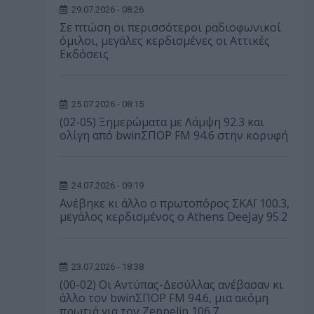
29.07.2026 - 08:26
Σε πτώση οι περισσότεροι ραδιοφωνικοί
όμιλοι, μεγάλες κερδισμένες οι Αττικές
Εκδόσεις
25.07.2026 - 08:15
(02-05) Ξημερώματα με Λάμψη 92.3 και
ολίγη από bwinΣΠΟΡ FM 94.6 στην κορυφή
24.07.2026 - 09:19
Ανέβηκε κι άλλο ο πρωτοπόρος ΣΚΑΪ 100.3,
μεγάλος κερδισμένος ο Athens DeeJay 95.2
23.07.2026 - 18:38
(00-02) Οι Αντύπας-Δεσύλλας ανέβασαν κι
άλλο τον bwinΣΠΟΡ FM 94.6, μια ακόμη
πρωτιά για τον Zeppelin 106.7