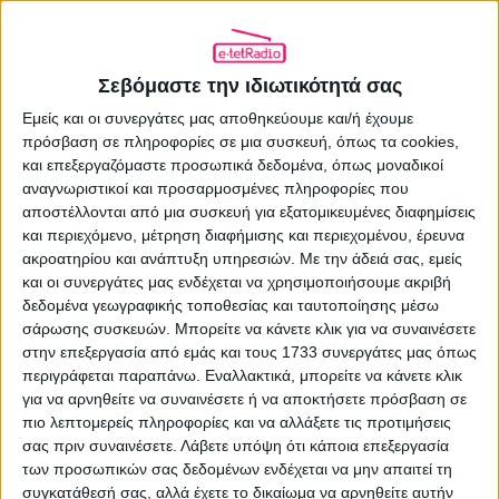
Σεβόμαστε την ιδιωτικότητά σας
Εμείς και οι συνεργάτες μας αποθηκεύουμε και/ή έχουμε
πρόσβαση σε πληροφορίες σε μια συσκευή, όπως τα cookies,
και επεξεργαζόμαστε προσωπικά δεδομένα, όπως μοναδικοί
αναγνωριστικοί και προσαρμοσμένες πληροφορίες που
αποστέλλονται από μια συσκευή για εξατομικευμένες διαφημίσεις
και περιεχόμενο, μέτρηση διαφήμισης και περιεχομένου, έρευνα
Πάνος Πουλίζος: Η μουσική δεν
ακροατηρίου και ανάπτυξη υπηρεσιών.
Με την άδειά σας, εμείς
αφήνει να σε «καταπιούν»
και οι συνεργάτες μας ενδέχεται να χρησιμοποιήσουμε ακριβή
δεδομένα γεωγραφικής τοποθεσίας και ταυτοποίησης μέσω
05.08.2026 - 17:08
σάρωσης συσκευών. Μπορείτε να κάνετε κλικ για να συναινέσετε
στην επεξεργασία από εμάς και τους 1733 συνεργάτες μας όπως
περιγράφεται παραπάνω. Εναλλακτικά, μπορείτε να κάνετε κλικ
για να αρνηθείτε να συναινέσετε ή να αποκτήσετε πρόσβαση σε
πιο λεπτομερείς πληροφορίες και να αλλάξετε τις προτιμήσεις
σας πριν συναινέσετε.
Λάβετε υπόψη ότι κάποια επεξεργασία
των προσωπικών σας δεδομένων ενδέχεται να μην απαιτεί τη
συγκατάθεσή σας, αλλά έχετε το δικαίωμα να αρνηθείτε αυτήν