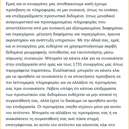
Εμείς και οι συνεργάτες μας αποθηκεύουμε και/ή έχουμε
πρόσβαση σε πληροφορίες σε μια συσκευή, όπως τα cookies,
και επεξεργαζόμαστε προσωπικά δεδομένα, όπως μοναδικοί
αναγνωριστικοί και προσαρμοσμένες πληροφορίες που
αποστέλλονται από μια συσκευή για εξατομικευμένες διαφημίσεις
και περιεχόμενο, μέτρηση διαφήμισης και περιεχομένου, έρευνα
ακροατηρίου και ανάπτυξη υπηρεσιών.
Με την άδειά σας, εμείς
και οι συνεργάτες μας ενδέχεται να χρησιμοποιήσουμε ακριβή
δεδομένα γεωγραφικής τοποθεσίας και ταυτοποίησης μέσω
σάρωσης συσκευών. Μπορείτε να κάνετε κλικ για να συναινέσετε
στην επεξεργασία από εμάς και τους 1731 συνεργάτες μας όπως
περιγράφεται παραπάνω. Εναλλακτικά, μπορείτε να κάνετε κλικ
για να αρνηθείτε να συναινέσετε ή να αποκτήσετε πρόσβαση σε
πιο λεπτομερείς πληροφορίες και να αλλάξετε τις προτιμήσεις
σας πριν συναινέσετε.
Λάβετε υπόψη ότι κάποια επεξεργασία
ΔΙΑΒΑΣΤΕ ΕΠΙΣΗΣ
των προσωπικών σας δεδομένων ενδέχεται να μην απαιτεί τη
Με μικρό αντίτιμο η συνδρομή στο Σπορ FM TV
συγκατάθεσή σας, αλλά έχετε το δικαίωμα να αρνηθείτε αυτήν
την επεξεργασία. Οι προτιμήσεις σαςθα ισχύουν μόνο για αυτόν
Η ΕΡΤ παρουσιάζει τη Μαρία Κάλλας ως «Μήδεια»
τον ιστότοπο. Μπορείτε να αλλάξετε τις προτιμήσεις σας ή να
στην Επίδαυρο
ανακαλέσετε τη συγκατάθεσή σας ανά πάσα στιγμή
επιστρέφοντας σε αυτόν τον ιστότοπο και κάνοντας κλικ στο