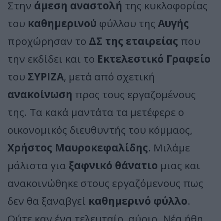
Στην
άμεση αναστολή
της κυκλοφορίας
του
καθημερινού
φύλλου της
Αυγής
προχώρησαν το
ΔΣ της εταιρείας
που
την εκδίδει και το
Εκτελεστικό Γραφείο
του
ΣΥΡΙΖΑ
, μετά από σχετική
ανακοίνωση
προς τους εργαζομένους
της. Τα κακά μαντάτα τα μετέφερε ο
οικονομικός διευθυντής του κόμμαος,
Χρήστος Μαυροκεφαλίδης
. Μιλάμε
μάλιστα για
ξαφνικό θάνατιο
μιας και
ανακοινώθηκε στους εργαζόμενους πως
δεν θα ξαναβγεί
καθημερινό φύλλο
.
Ούτε καν ένα τελευταίο, αύριο. Νέα ήθη,