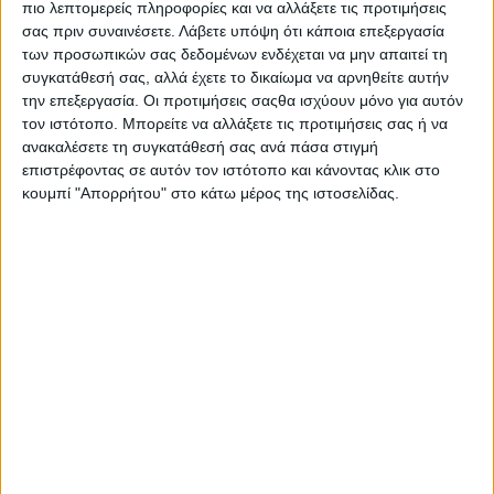
πιο λεπτομερείς πληροφορίες και να αλλάξετε τις προτιμήσεις
σας πριν συναινέσετε.
Λάβετε υπόψη ότι κάποια επεξεργασία
των προσωπικών σας δεδομένων ενδέχεται να μην απαιτεί τη
συγκατάθεσή σας, αλλά έχετε το δικαίωμα να αρνηθείτε αυτήν
ΕΠΌΜΕΝΟ ΆΡΘΡΟ
την επεξεργασία. Οι προτιμήσεις σαςθα ισχύουν μόνο για αυτόν
Στους 96 «μετακόμισε» ο Στυλ FM
τον ιστότοπο. Μπορείτε να αλλάξετε τις προτιμήσεις σας ή να
ανακαλέσετε τη συγκατάθεσή σας ανά πάσα στιγμή
17.07.2024 - 09:00
επιστρέφοντας σε αυτόν τον ιστότοπο και κάνοντας κλικ στο
κουμπί "Απορρήτου" στο κάτω μέρος της ιστοσελίδας.
ΣΧΕΤΙΚΑ ΑΡΘΡΑ