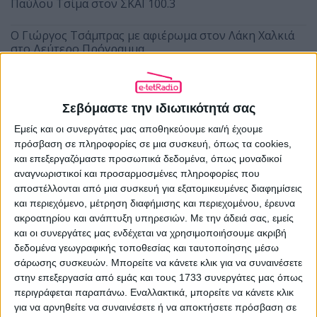
Παύλου Τσίμα στον ΣΚΑΪ 100.3
O Γιώργος Τσάμπρας με αφιέρωμα στον Λάκη Χαλκιά
στο Δεύτερο Πρόγραμμα
Η Ναταλία Αργυράκη αντί της Ματούλας Κουστένη στο
πρωινό του Μελωδία 99.2
Σεβόμαστε την ιδιωτικότητά σας
Η Alter Ego Media κατοχυρώνει τους τίτλους «Mega
Εμείς και οι συνεργάτες μας αποθηκεύουμε και/ή έχουμε
News 104.6» και «Mega News Radio 104.6»
πρόσβαση σε πληροφορίες σε μια συσκευή, όπως τα cookies,
και επεξεργαζόμαστε προσωπικά δεδομένα, όπως μοναδικοί
αναγνωριστικοί και προσαρμοσμένες πληροφορίες που
αποστέλλονται από μια συσκευή για εξατομικευμένες διαφημίσεις
και περιεχόμενο, μέτρηση διαφήμισης και περιεχομένου, έρευνα
ακροατηρίου και ανάπτυξη υπηρεσιών.
Με την άδειά σας, εμείς
και οι συνεργάτες μας ενδέχεται να χρησιμοποιήσουμε ακριβή
δεδομένα γεωγραφικής τοποθεσίας και ταυτοποίησης μέσω
σάρωσης συσκευών. Μπορείτε να κάνετε κλικ για να συναινέσετε
ΠΡΟΗΓΟΎΜΕΝΟ ΆΡΘΡΟ
στην επεξεργασία από εμάς και τους 1733 συνεργάτες μας όπως
Το ξεκίνημα του ΕΙΡ στο Αρχείο της ΕΡΤ
περιγράφεται παραπάνω. Εναλλακτικά, μπορείτε να κάνετε κλικ
16.07.2024 - 17:03
για να αρνηθείτε να συναινέσετε ή να αποκτήσετε πρόσβαση σε