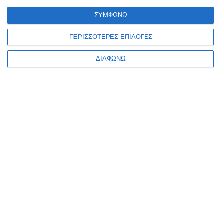
ΣΥΜΦΩΝΩ
ΠΕΡΙΣΣΟΤΕΡΕΣ ΕΠΙΛΟΓΕΣ
ΔΙΑΦΩΝΩ
Ο Alpha θα προβάλλει το «Ριφιφί»
της Cosmote TV
07.08.2026 - 08:28