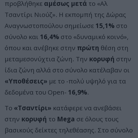
προβλήθηκε
αμέσως μετά
το «Αλ
Τσαντίρι Νιούζ». Η εκπομπή της Δώρας
Αναγνωστοπούλου σημείωσε
15,1%
στο
σύνολο και
16,4%
στο «δυναμικό κοινό»,
όπου και ανέβηκε στην
πρώτη
θέση στη
μεταμεσονύχτια ζώνη. Την
κορυφή
στην
ίδια ζώνη αλλά στο σύνολο κατέλαβαν οι
«Υποθέσεις»
με το -πολύ υψηλό για τα
δεδομένα του Open-
16,9%
.
Το
«Τσαντίρι»
κατάφερε να ανεβάσει
στην
κορυφή
το
Mega
σε όλους τους
βασικούς δείκτες τηλεθέασης. Στο σύνολο