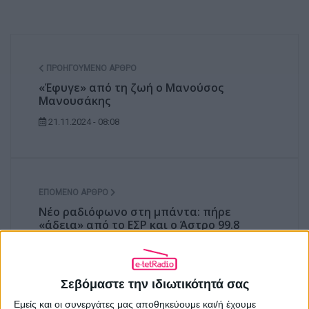
ΠΡΟΗΓΟΎΜΕΝΟ ΆΡΘΡΟ
«Έφυγε» από τη ζωή ο Μανούσος
Μανουσάκης
21.11.2024 - 08:08
ΕΠΌΜΕΝΟ ΆΡΘΡΟ
Νέο ραδιόφωνο στη μπάντα: πήρε
«άδεια» από το ΕΣΡ και ο Άστρο 99.8
21.11.2024 - 14:33
Σεβόμαστε την ιδιωτικότητά σας
Εμείς και οι συνεργάτες μας αποθηκεύουμε και/ή έχουμε