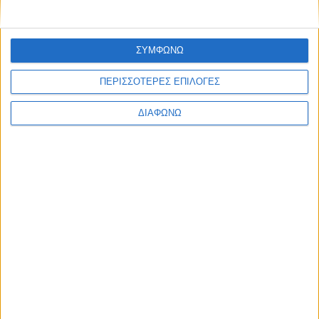
Ο Alpha θα προβάλλει το «Ριφιφί»
της Cosmote TV
ΣΥΜΦΩΝΩ
07.08.2026 - 08:28
ΠΕΡΙΣΣΟΤΕΡΕΣ ΕΠΙΛΟΓΕΣ
ΔΙΑΦΩΝΩ
Οι τηλεοπτικές σειρές της σεζόν
2026-2027 (συνεχή updates)
17.07.2026 - 19:35