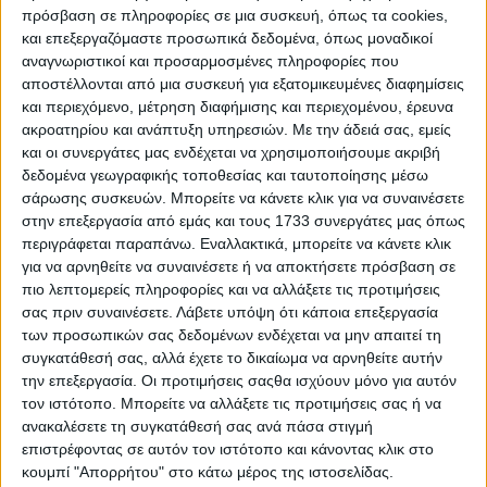
ΣΧΕΤΙΚΑ ΑΡΘΡΑ
πρόσβαση σε πληροφορίες σε μια συσκευή, όπως τα cookies,
και επεξεργαζόμαστε προσωπικά δεδομένα, όπως μοναδικοί
αναγνωριστικοί και προσαρμοσμένες πληροφορίες που
αποστέλλονται από μια συσκευή για εξατομικευμένες διαφημίσεις
και περιεχόμενο, μέτρηση διαφήμισης και περιεχομένου, έρευνα
ακροατηρίου και ανάπτυξη υπηρεσιών.
Με την άδειά σας, εμείς
και οι συνεργάτες μας ενδέχεται να χρησιμοποιήσουμε ακριβή
δεδομένα γεωγραφικής τοποθεσίας και ταυτοποίησης μέσω
σάρωσης συσκευών. Μπορείτε να κάνετε κλικ για να συναινέσετε
στην επεξεργασία από εμάς και τους 1733 συνεργάτες μας όπως
περιγράφεται παραπάνω. Εναλλακτικά, μπορείτε να κάνετε κλικ
για να αρνηθείτε να συναινέσετε ή να αποκτήσετε πρόσβαση σε
πιο λεπτομερείς πληροφορίες και να αλλάξετε τις προτιμήσεις
σας πριν συναινέσετε.
Λάβετε υπόψη ότι κάποια επεξεργασία
των προσωπικών σας δεδομένων ενδέχεται να μην απαιτεί τη
Αφιέρωμα «Έγκλημα και Τιμωρία» στο
συγκατάθεσή σας, αλλά έχετε το δικαίωμα να αρνηθείτε αυτήν
ERTflix με αληθινές ιστορίες
την επεξεργασία. Οι προτιμήσεις σαςθα ισχύουν μόνο για αυτόν
τον ιστότοπο. Μπορείτε να αλλάξετε τις προτιμήσεις σας ή να
εγκλημάτων
ανακαλέσετε τη συγκατάθεσή σας ανά πάσα στιγμή
επιστρέφοντας σε αυτόν τον ιστότοπο και κάνοντας κλικ στο
30.07.2026 - 12:30
κουμπί "Απορρήτου" στο κάτω μέρος της ιστοσελίδας.