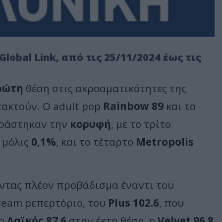
lobal Link, από τις 25/11/2024 έως τις
ρώτη
θέση στις ακροαματικότητες της
τακτούν. Ο adult pop
Rainbow 89
και το
ράστηκαν την
κορυφή
, με το τρίτο
 μόλις
0,1%
, και το τέταρτο
Metropolis
οντας πλέον προβάδισμα έναντι του
ream ρεπερτόριο, του
Plus 102.6
, που
 ο
Λαϊκός 87.6
στην έκτη θέση, ο
Velvet 96.8