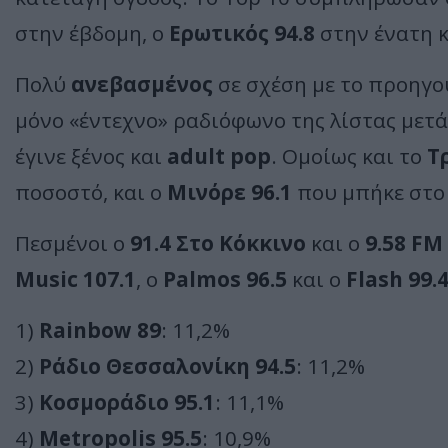
στην έβδομη, ο
Ερωτικός 94.8
στην ένατη κ
Πολύ
ανεβασμένος
σε σχέση με το προηγο
μόνο «έντεχνο» ραδιόφωνο της λίστας μετ
έγινε ξένος και
adult pop
. Ομοίως και το
Τ
ποσοστό, και ο
Μινόρε 96.1
που μπήκε στο 
Πεσμένοι ο
91.4 Στο Κόκκινο
και ο
9.58 FM
Music 107.1
, o
Palmos 96.5
και ο
Flash 99.
1)
Rainbow 89
: 11,2%
2)
Ράδιο Θεσσαλονίκη 94.5
: 11,2%
3)
Κοσμοράδιο 95.1
: 11,1%
4)
Metropolis 95.5
: 10,9%