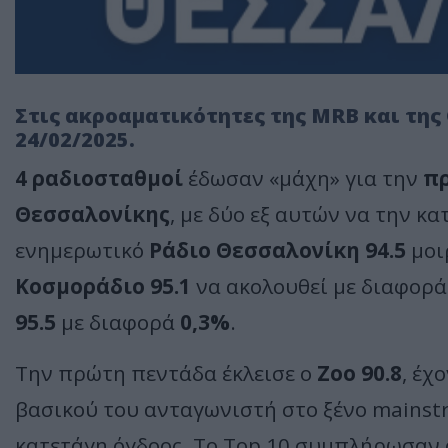
Στις ακροαματικότητες της MRB και της G
24/02/2025.
4 ραδιοσταθμοί
έδωσαν «μάχη» για την
π
Θεσσαλονίκης
, με δύο εξ αυτών να την κα
ενημερωτικό
Ράδιο Θεσσαλονίκη 94.5
μοι
Κοσμοράδιο 95.1
να ακολουθεί με διαφορά
95.5
με διαφορά
0,3%
.
Την πρώτη πεντάδα έκλεισε ο
Zoo 90.8
, έχ
βασικού του ανταγωνιστή στο ξένο mainst
κατετάγη όγδοος. Το Top 10 συμπλήρωσαν