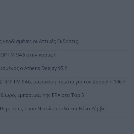
 κερδισμένες οι Αττικές Εκδόσεις
ΠΟΡ FM 94.6 στην κορυφή
ισμένος ο Athens DeeJay 95.2
ΣΠΟΡ FM 94.6, μια ακόμη πρωτιά για τον Zeppelin 106.7
ό δίωρο, «μπάσιμο» της ΕΡΑ στα Top 5
4.6 με τους Τάσο Νικολόπουλο και Νίκο Ζέρβα