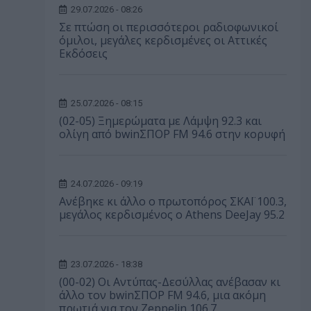
29.07.2026 - 08:26
Σε πτώση οι περισσότεροι ραδιοφωνικοί
όμιλοι, μεγάλες κερδισμένες οι Αττικές
Εκδόσεις
25.07.2026 - 08:15
(02-05) Ξημερώματα με Λάμψη 92.3 και
ολίγη από bwinΣΠΟΡ FM 94.6 στην κορυφή
24.07.2026 - 09:19
Ανέβηκε κι άλλο ο πρωτοπόρος ΣΚΑΪ 100.3,
μεγάλος κερδισμένος ο Athens DeeJay 95.2
23.07.2026 - 18:38
(00-02) Οι Αντύπας-Δεσύλλας ανέβασαν κι
άλλο τον bwinΣΠΟΡ FM 94.6, μια ακόμη
πρωτιά για τον Zeppelin 106.7