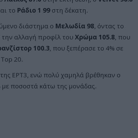
αι το
Ράδιο 1 99
στη δέκατη.
ύμενο διάστημα ο
Μελωδία 98
, όντας το
ά την αλλαγή προφίλ του
Χρώμα 105.8
, που
ρανζίστορ 100.3
, που ξεπέρασε το 4% σε
Top 20.
της ΕΡΤ3, ενώ πολύ χαμηλά βρέθηκαν ο
4
με ποσοστά κάτω της μονάδας.