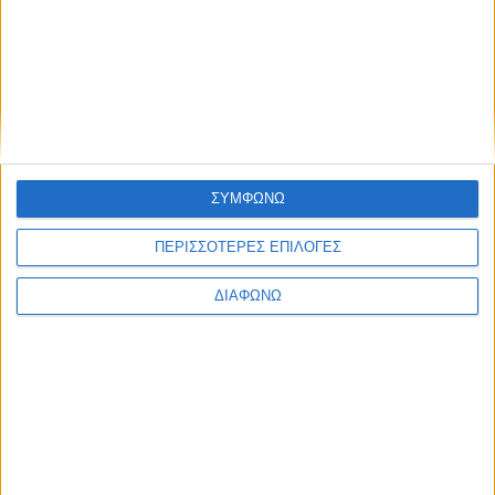
Ο απολογισμός του Kontra για τη
ΣΥΜΦΩΝΩ
σεζόν 2025-2026
ΠΕΡΙΣΣΟΤΕΡΕΣ ΕΠΙΛΟΓΕΣ
31.07.2026 - 13:31
ΔΙΑΦΩΝΩ
BEST OF
E-TETRADIO