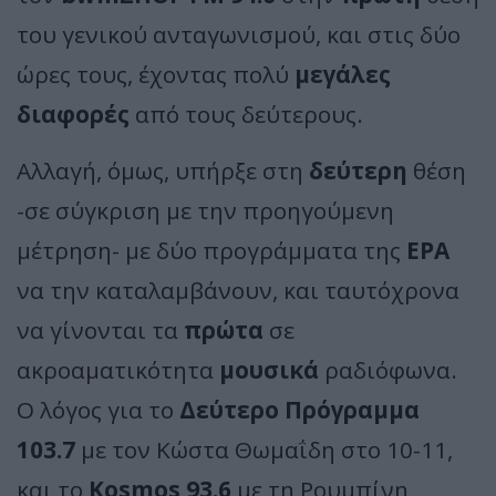
του γενικού ανταγωνισμού, και στις δύο
ώρες τους, έχοντας πολύ
μεγάλες
διαφορές
από τους δεύτερους.
Αλλαγή, όμως, υπήρξε στη
δεύτερη
θέση
-σε σύγκριση με την προηγούμενη
μέτρηση- με δύο προγράμματα της
ΕΡΑ
να την καταλαμβάνουν, και ταυτόχρονα
να γίνονται τα
πρώτα
σε
ακροαματικότητα
μουσικά
ραδιόφωνα.
Ο λόγος για το
Δεύτερο Πρόγραμμα
103.7
με τον Κώστα Θωμαΐδη στο 10-11,
και το
Kosmos 93.6
με τη Ρουμπίνη