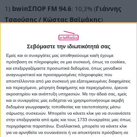
1)
bwinΣΠΟΡ FM 94.6
: 10,3% (
Γιάννης
Τσαούσης / Κώστας Βαϊμάκης
)
2)
Kosmos 93.6
: 5,6% (
Ρουμπίνη
Σταγκουράκη
)
Σεβόμαστε την ιδιωτικότητά σας
3)
Best 92.6
: 5,3% (
Κλεοπάτρα
Εμείς και οι συνεργάτες μας αποθηκεύουμε και/ή έχουμε
Φυντανίδου
)
πρόσβαση σε πληροφορίες σε μια συσκευή, όπως τα cookies,
και επεξεργαζόμαστε προσωπικά δεδομένα, όπως μοναδικοί
4)
Real 97.8
: 5,1% (
Κωνσταντίνος
αναγνωριστικοί και προσαρμοσμένες πληροφορίες που
αποστέλλονται από μια συσκευή για εξατομικευμένες διαφημίσεις
Λαβίθης
)
και περιεχόμενο, μέτρηση διαφήμισης και περιεχομένου, έρευνα
ακροατηρίου και ανάπτυξη υπηρεσιών.
Με την άδειά σας, εμείς
5)
Rock FM 96.9
: 5% (μουσική)
και οι συνεργάτες μας ενδέχεται να χρησιμοποιήσουμε ακριβή
6)
ΕΡΑ Σπορ 101.8
: 4,7%
δεδομένα γεωγραφικής τοποθεσίας και ταυτοποίησης μέσω
σάρωσης συσκευών. Μπορείτε να κάνετε κλικ για να συναινέσετε
7)
Μέντα 88
: 4,5%
στην επεξεργασία από εμάς και τους 1733 συνεργάτες μας όπως
περιγράφεται παραπάνω. Εναλλακτικά, μπορείτε να κάνετε κλικ
8)
Δεύτερο Πρόγραμμα 103.7
: 4,2%
για να αρνηθείτε να συναινέσετε ή να αποκτήσετε πρόσβαση σε