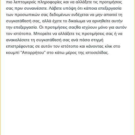
9)
Red 96.3
: 3,9%
πιο λεπτομερείς πληροφορίες και να αλλάξετε τις προτιμήσεις
σας πριν συναινέσετε.
Λάβετε υπόψη ότι κάποια επεξεργασία
10)
Μελωδία 99.2
: 3,7%
των προσωπικών σας δεδομένων ενδέχεται να μην απαιτεί τη
συγκατάθεσή σας, αλλά έχετε το δικαίωμα να αρνηθείτε αυτήν
την επεξεργασία. Οι προτιμήσεις σαςθα ισχύουν μόνο για αυτόν
11)
Hit 88.9
: 3,7%
τον ιστότοπο. Μπορείτε να αλλάξετε τις προτιμήσεις σας ή να
12)
Galaxy 92
: 3,7%
ανακαλέσετε τη συγκατάθεσή σας ανά πάσα στιγμή
επιστρέφοντας σε αυτόν τον ιστότοπο και κάνοντας κλικ στο
13)
Sfera 102.2
: 3,6%
κουμπί "Απορρήτου" στο κάτω μέρος της ιστοσελίδας.
14)
ΣΚΑΪ 100.3
: 3,4%
15)
Easy 97.2
: 3,2%
16)
Τρίτο Πρόγραμμα 90.9
: 3,2%
17)
Athens DeeJay 95.2
: 3,2%
18)
Zeppelin 106.7
: 3%
19)
Pepper 96.6
: 3%
20)
Rebel 105.2
: 3%