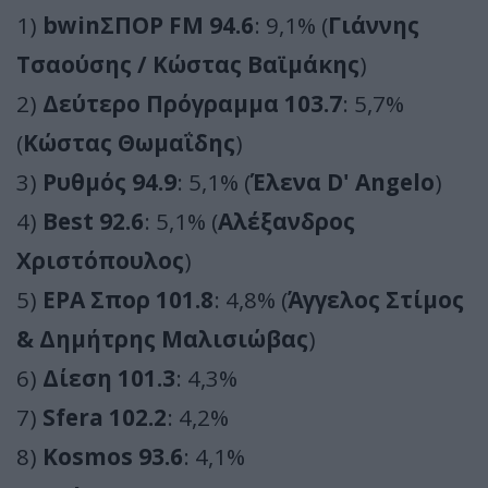
1)
bwinΣΠΟΡ FM 94.6
: 9,1% (
Γιάννης
Τσαούσης / Κώστας Βαϊμάκης
)
2)
Δεύτερο Πρόγραμμα 103.7
: 5,7%
(
Κώστας Θωμαΐδης
)
3)
Ρυθμός 94.9
: 5,1% (
Έλενα D' Angelo
)
4)
Best 92.6
: 5,1% (
Αλέξανδρος
Χριστόπουλος
)
5)
ΕΡΑ Σπορ 101.8
: 4,8% (
Άγγελος Στίμος
& Δημήτρης Μαλισιώβας
)
6)
Δίεση 101.3
: 4,3%
7)
Sfera 102.2
: 4,2%
8)
Kosmos 93.6
: 4,1%