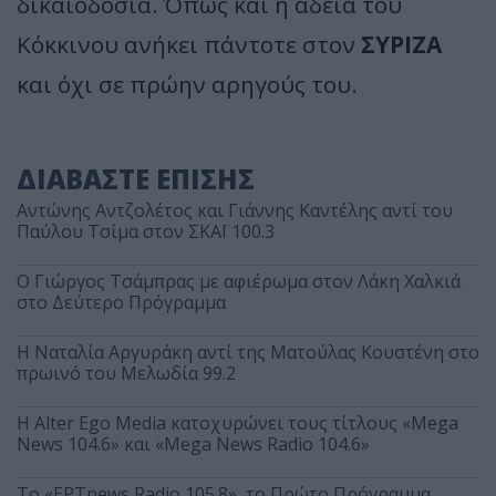
δικαιοδοσία. Όπως και η άδεια του
Κόκκινου ανήκει πάντοτε στον
ΣΥΡΙΖΑ
και όχι σε πρώην αρηγούς του.
ΔΙΑΒΑΣΤΕ ΕΠΙΣΗΣ
Αντώνης Αντζολέτος και Γιάννης Καντέλης αντί του
Παύλου Τσίμα στον ΣΚΑΪ 100.3
O Γιώργος Τσάμπρας με αφιέρωμα στον Λάκη Χαλκιά
στο Δεύτερο Πρόγραμμα
Η Ναταλία Αργυράκη αντί της Ματούλας Κουστένη στο
πρωινό του Μελωδία 99.2
Η Alter Ego Media κατοχυρώνει τους τίτλους «Mega
News 104.6» και «Mega News Radio 104.6»
Το «ΕΡΤnews Radio 105.8», το Πρώτο Πρόγραμμα