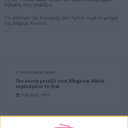
δηλαδή, στις επάλξεις
Το «Θέατρο της Κυριακής στο Τρίτο» τιμά τη μνήμη
της Μάρως Κοντού
ΠΡΟΗΓΟΎΜΕΝΟ ΆΡΘΡΟ
Πιο κοντά μεταξύ τους Mega και Alpha,
κερδισμένο το Star
17.03.2025 - 19:51
ΕΠΌΜΕΝΟ ΆΡΘΡΟ