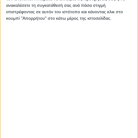
ανακαλέσετε τη συγκατάθεσή σας ανά πάσα στιγμή
επιστρέφοντας σε αυτόν τον ιστότοπο και κάνοντας κλικ στο
ΕΣΗΕΑ: «Θεσμική νίκη των
κουμπί "Απορρήτου" στο κάτω μέρος της ιστοσελίδας.
δημοσιογράφων η ψήφιση του νόμου
για τα SLAPPs»
03.08.2026 - 18:44