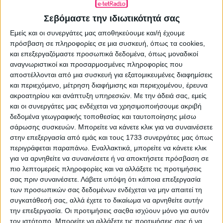
Όλα όσα είπε ο Κυβερνητικός
Εκπρόσωπος για τον Χριστόφορο
Σεβόμαστε την ιδιωτικότητά σας
Ζαραλίκο
Εμείς και οι συνεργάτες μας αποθηκεύουμε και/ή έχουμε
18.03.2025 - 12:15
πρόσβαση σε πληροφορίες σε μια συσκευή, όπως τα cookies,
και επεξεργαζόμαστε προσωπικά δεδομένα, όπως μοναδικοί
αναγνωριστικοί και προσαρμοσμένες πληροφορίες που
αποστέλλονται από μια συσκευή για εξατομικευμένες διαφημίσεις
και περιεχόμενο, μέτρηση διαφήμισης και περιεχομένου, έρευνα
ΣΧΕΤΙΚΑ ΑΡΘΡΑ
ακροατηρίου και ανάπτυξη υπηρεσιών.
Με την άδειά σας, εμείς
και οι συνεργάτες μας ενδέχεται να χρησιμοποιήσουμε ακριβή
δεδομένα γεωγραφικής τοποθεσίας και ταυτοποίησης μέσω
σάρωσης συσκευών. Μπορείτε να κάνετε κλικ για να συναινέσετε
στην επεξεργασία από εμάς και τους 1733 συνεργάτες μας όπως
περιγράφεται παραπάνω. Εναλλακτικά, μπορείτε να κάνετε κλικ
για να αρνηθείτε να συναινέσετε ή να αποκτήσετε πρόσβαση σε
πιο λεπτομερείς πληροφορίες και να αλλάξετε τις προτιμήσεις
σας πριν συναινέσετε.
Λάβετε υπόψη ότι κάποια επεξεργασία
των προσωπικών σας δεδομένων ενδέχεται να μην απαιτεί τη
συγκατάθεσή σας, αλλά έχετε το δικαίωμα να αρνηθείτε αυτήν
την επεξεργασία. Οι προτιμήσεις σαςθα ισχύουν μόνο για αυτόν
τον ιστότοπο. Μπορείτε να αλλάξετε τις προτιμήσεις σας ή να