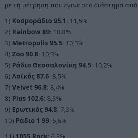
με τη μέτρηση που έγινε στο διάστημα απ
1)
Κοσμοράδιο 95.1
: 11,5%
2)
Rainbow 89
: 10,8%
3)
Metropolis 95.5
: 10,3%
4)
Zoo 90.8
: 10,3%
5)
Ράδιο Θεσσαλονίκη 94.5
: 10,2%
6)
Λαϊκός 87.6
: 8,5%
7)
Velvet 96.8
: 8,4%
8)
Plus 102.6
: 8,3%
9)
Ερωτικός 94.8
: 7,3%
10)
Ράδιο 1 99
: 6,6%
11)
1055 Rock
: 6,3%