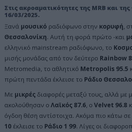
Στις ακροαματικότητες της MRB και της G
16/03/2025.
Ξανά
μουσικό
ραδιόφωνο στην
κορυφή
, 
Θεσσαλονίκη
. Αυτή τη φορά πρώτο -και
μ
ελληνικό mainstream ραδιόφωνο, το
Κοσμο
μισής μονάδας από τον δεύτερο
Rainbow 8
Metromedia, το αθλητικό
Metropolis 95.5
κ
πρώτη πεντάδα έκλεισε το
Ράδιο Θεσσαλο
Με
μικρές
διαφορές μεταξύ τους, αλλά με 
ακολούθησαν ο
Λαϊκός 87.6
, ο
Velvet 96.8
κ
όγδοη θέση αντίστοιχα. Ακόμα πιο κάτω σ
10
έκλεισε το
Ράδιο 1 99
. Λίγες οι διαφορο