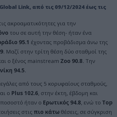
lobal Link, από τις 09/12/2024 έως τις
στις ακροαματικότητες για την
όνο
του σε αυτή την θέση- ήταν ένα
ράδιο 95.1
έχοντας προβάδισμα άνω της
9
. Μαζί στην τρίτη θέση δύο σταθμοί της
αι ο ξένος mainstream
Zoo 90.8
. Την
νίκη 94.5
.
μεγάλες από τους 5 κορυφαίους σταθμούς,
αι ο
Plus 102.6
, στην έκτη, έβδομη και
ε ποσοστό ήταν ο
Ερωτικός 94.8
, ενώ το
Top
ποιήσεις στις
πιο κάτω
θέσεις, σε σύγκριση