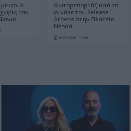
 με φουλ
Φωτορεπορτάζ από το
ι χωρίς τον
φινάλε του Release
 Φονιά
Athens στην Πλατεία
Νερού
7
26.07.2026 - 11:35