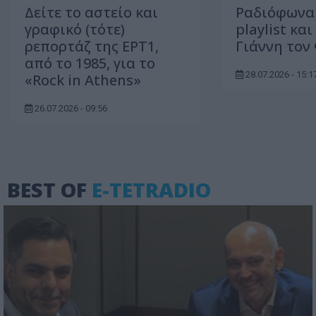
Δείτε τo αστείο και
Ραδιόφωνα
γραφικό (τότε)
playlist κα
ρεπορτάζ της ΕΡΤ1,
Γιάννη τον
από το 1985, για το
28.07.2026 - 15:1
«Rock in Athens»
26.07.2026 - 09:56
BEST OF
E-TETRADIO