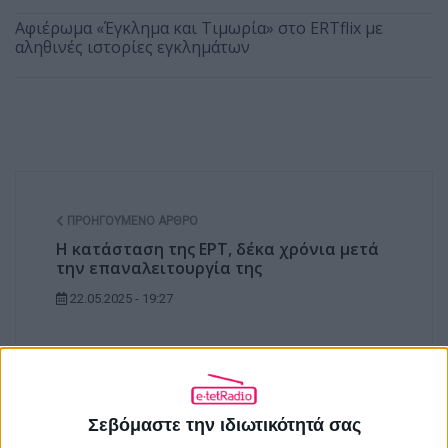
Αφιέρωμα «Έγκλημα και Τιμωρία» στο ERTflix με
αληθινές ιστορίες εγκλημάτων
ΠΡΟΗΓΟΎΜΕΝΟ ΆΡΘΡΟ
Η κατάσταση της ΕΡΤ, δέκα χρόνια μετά
την επαναλειτουργία της
22.05.2025 - 19:27
ΕΠΌΜΕΝΟ ΆΡΘΡΟ
Σεβόμαστε την ιδιωτικότητά σας
Ένα ραδιοφωνικό ντοκιμαντέρ για τον
Χοσέ Μουχίκα