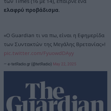
των Times (16 με 14), έπαιρνε ένα
ελαφρύ προβάδισμα
.
«Ο Guardian τι να πω, είναι η Εφημερίδα
των Συντακτών της Μεγάλης Βρετανίας»!
pic.twitter.com/FyuowdDAyy
— e-tetRadio.gr (@tetRadio)
May 22, 2025