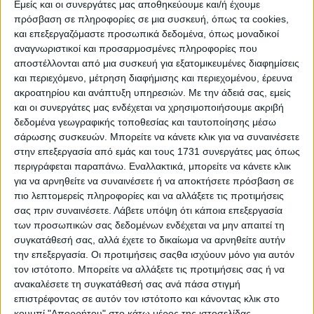
Εμείς και οι συνεργάτες μας αποθηκεύουμε και/ή έχουμε
πρόσβαση σε πληροφορίες σε μια συσκευή, όπως τα cookies,
23.05.2025 - 12:26
και επεξεργαζόμαστε προσωπικά δεδομένα, όπως μοναδικοί
αναγνωριστικοί και προσαρμοσμένες πληροφορίες που
αποστέλλονται από μια συσκευή για εξατομικευμένες διαφημίσεις
και περιεχόμενο, μέτρηση διαφήμισης και περιεχομένου, έρευνα
ΣΧΕΤΙΚΑ ΑΡΘΡΑ
ακροατηρίου και ανάπτυξη υπηρεσιών.
Με την άδειά σας, εμείς
και οι συνεργάτες μας ενδέχεται να χρησιμοποιήσουμε ακριβή
δεδομένα γεωγραφικής τοποθεσίας και ταυτοποίησης μέσω
σάρωσης συσκευών. Μπορείτε να κάνετε κλικ για να συναινέσετε
στην επεξεργασία από εμάς και τους 1731 συνεργάτες μας όπως
περιγράφεται παραπάνω. Εναλλακτικά, μπορείτε να κάνετε κλικ
για να αρνηθείτε να συναινέσετε ή να αποκτήσετε πρόσβαση σε
πιο λεπτομερείς πληροφορίες και να αλλάξετε τις προτιμήσεις
σας πριν συναινέσετε.
Λάβετε υπόψη ότι κάποια επεξεργασία
των προσωπικών σας δεδομένων ενδέχεται να μην απαιτεί τη
συγκατάθεσή σας, αλλά έχετε το δικαίωμα να αρνηθείτε αυτήν
την επεξεργασία. Οι προτιμήσεις σαςθα ισχύουν μόνο για αυτόν
τον ιστότοπο. Μπορείτε να αλλάξετε τις προτιμήσεις σας ή να
ανακαλέσετε τη συγκατάθεσή σας ανά πάσα στιγμή
επιστρέφοντας σε αυτόν τον ιστότοπο και κάνοντας κλικ στο
κουμπί "Απορρήτου" στο κάτω μέρος της ιστοσελίδας.