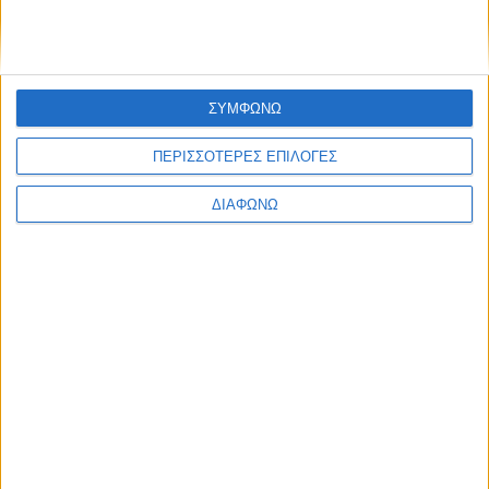
Το εθνικό τραύμα των πυρκαγιών
και η αθέατη παρανομία της
τηλεοπτικής κάλυψης
ΣΥΜΦΩΝΩ
05.08.2026 - 18:24
ΠΕΡΙΣΣΟΤΕΡΕΣ ΕΠΙΛΟΓΕΣ
ΔΙΑΦΩΝΩ
Οι τηλεοπτικές σειρές της σεζόν
2026-2027 (συνεχή updates)