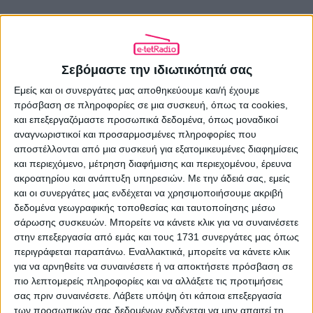
Σεβόμαστε την ιδιωτικότητά σας
ΠΡΟΗΓΟΎΜΕΝΟ ΆΡΘΡΟ
Εμείς και οι συνεργάτες μας αποθηκεύουμε και/ή έχουμε
Στα «φυσιολογικά» του επίπεδα ο
πρόσβαση σε πληροφορίες σε μια συσκευή, όπως τα cookies,
εβδομαδιαίος ανταγωνισμός μετά την
και επεξεργαζόμαστε προσωπικά δεδομένα, όπως μοναδικοί
Eurovision
αναγνωριστικοί και προσαρμοσμένες πληροφορίες που
26.05.2025 - 12:20
αποστέλλονται από μια συσκευή για εξατομικευμένες διαφημίσεις
και περιεχόμενο, μέτρηση διαφήμισης και περιεχομένου, έρευνα
ακροατηρίου και ανάπτυξη υπηρεσιών.
Με την άδειά σας, εμείς
και οι συνεργάτες μας ενδέχεται να χρησιμοποιήσουμε ακριβή
δεδομένα γεωγραφικής τοποθεσίας και ταυτοποίησης μέσω
ΕΠΌΜΕΝΟ ΆΡΘΡΟ
σάρωσης συσκευών. Μπορείτε να κάνετε κλικ για να συναινέσετε
Εισβολέας και Νεφέλη Φασούλη στην
στην επεξεργασία από εμάς και τους 1731 συνεργάτες μας όπως
Τεχνόπολη
περιγράφεται παραπάνω. Εναλλακτικά, μπορείτε να κάνετε κλικ
για να αρνηθείτε να συναινέσετε ή να αποκτήσετε πρόσβαση σε
26.05.2025 - 16:34
πιο λεπτομερείς πληροφορίες και να αλλάξετε τις προτιμήσεις
σας πριν συναινέσετε.
Λάβετε υπόψη ότι κάποια επεξεργασία
των προσωπικών σας δεδομένων ενδέχεται να μην απαιτεί τη