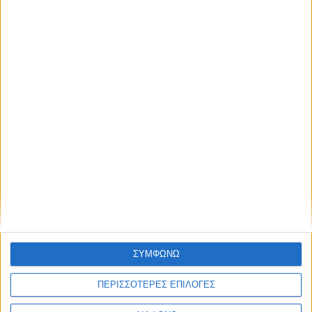
Αντώνης Αντζολέτος και Γιάννης
Καντέλης αντί του Παύλου Τσίμα
στον ΣΚΑΪ 100.3
05.08.2026 - 17:54
ΣΥΜΦΩΝΩ
ΠΕΡΙΣΣΟΤΕΡΕΣ ΕΠΙΛΟΓΕΣ
Το εθνικό τραύμα των πυρκαγιών