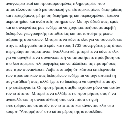
αναγνωριστικοί και προσαρμοσμένες πληροφορίες που
αποστέλλονται από μια συσκευή για εξατομικευμένες διαφημίσεις
ΔΙΑΒΑΣΤΕ ΕΠΙΣΗΣ
και περιεχόμενο, μέτρηση διαφήμισης και περιεχομένου, έρευνα
Τετραήμερη «Σουμπερτιάδα» στο Τρίτο Πρόγραμμα
ακροατηρίου και ανάπτυξη υπηρεσιών.
Με την άδειά σας, εμείς
90.9
και οι συνεργάτες μας ενδέχεται να χρησιμοποιήσουμε ακριβή
δεδομένα γεωγραφικής τοποθεσίας και ταυτοποίησης μέσω
Αντώνης Αντζολέτος και Γιάννης Καντέλης αντί του
σάρωσης συσκευών. Μπορείτε να κάνετε κλικ για να συναινέσετε
Παύλου Τσίμα στον ΣΚΑΪ 100.3
στην επεξεργασία από εμάς και τους 1733 συνεργάτες μας όπως
περιγράφεται παραπάνω. Εναλλακτικά, μπορείτε να κάνετε κλικ
O Γιώργος Τσάμπρας με αφιέρωμα στον Λάκη Χαλκιά
για να αρνηθείτε να συναινέσετε ή να αποκτήσετε πρόσβαση σε
στο Δεύτερο Πρόγραμμα
πιο λεπτομερείς πληροφορίες και να αλλάξετε τις προτιμήσεις
σας πριν συναινέσετε.
Λάβετε υπόψη ότι κάποια επεξεργασία
Η Ναταλία Αργυράκη αντί της Ματούλας Κουστένη στο
των προσωπικών σας δεδομένων ενδέχεται να μην απαιτεί τη
πρωινό του Μελωδία 99.2
συγκατάθεσή σας, αλλά έχετε το δικαίωμα να αρνηθείτε αυτήν
την επεξεργασία. Οι προτιμήσεις σαςθα ισχύουν μόνο για αυτόν
Η Alter Ego Media κατοχυρώνει τους τίτλους «Mega
τον ιστότοπο. Μπορείτε να αλλάξετε τις προτιμήσεις σας ή να
News 104.6» και «Mega News Radio 104.6»
ανακαλέσετε τη συγκατάθεσή σας ανά πάσα στιγμή
επιστρέφοντας σε αυτόν τον ιστότοπο και κάνοντας κλικ στο
Το «ΕΡΤnews Radio 105.8», το Πρώτο Πρόγραμμα
κουμπί "Απορρήτου" στο κάτω μέρος της ιστοσελίδας.
δηλαδή, στις επάλξεις