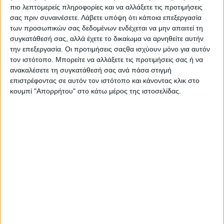
πιο λεπτομερείς πληροφορίες και να αλλάξετε τις προτιμήσεις
03.08.2026 - 11:13
σας πριν συναινέσετε.
Λάβετε υπόψη ότι κάποια επεξεργασία
των προσωπικών σας δεδομένων ενδέχεται να μην απαιτεί τη
συγκατάθεσή σας, αλλά έχετε το δικαίωμα να αρνηθείτε αυτήν
την επεξεργασία. Οι προτιμήσεις σαςθα ισχύουν μόνο για αυτόν
τον ιστότοπο. Μπορείτε να αλλάξετε τις προτιμήσεις σας ή να
ανακαλέσετε τη συγκατάθεσή σας ανά πάσα στιγμή
επιστρέφοντας σε αυτόν τον ιστότοπο και κάνοντας κλικ στο
κουμπί "Απορρήτου" στο κάτω μέρος της ιστοσελίδας.
Φωτορεπορτάζ από το φινάλε του
Release Athens στην Πλατεία Νερού
26.07.2026 - 11:35