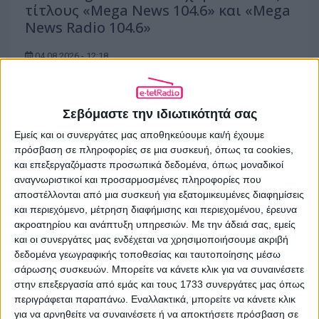
τίτλους «Mega News 104.6» και «Mega
News Radio 104.6»
04.08.2026 - 12:18
Σεβόμαστε την ιδιωτικότητά σας
Εμείς και οι συνεργάτες μας αποθηκεύουμε και/ή έχουμε
πρόσβαση σε πληροφορίες σε μια συσκευή, όπως τα cookies,
και επεξεργαζόμαστε προσωπικά δεδομένα, όπως μοναδικοί
αναγνωριστικοί και προσαρμοσμένες πληροφορίες που
αποστέλλονται από μια συσκευή για εξατομικευμένες διαφημίσεις
και περιεχόμενο, μέτρηση διαφήμισης και περιεχομένου, έρευνα
ακροατηρίου και ανάπτυξη υπηρεσιών.
Με την άδειά σας, εμείς
και οι συνεργάτες μας ενδέχεται να χρησιμοποιήσουμε ακριβή
δεδομένα γεωγραφικής τοποθεσίας και ταυτοποίησης μέσω
σάρωσης συσκευών. Μπορείτε να κάνετε κλικ για να συναινέσετε
στην επεξεργασία από εμάς και τους 1733 συνεργάτες μας όπως
O Χρήστος Φερεντίνος και η Κατερίνα
περιγράφεται παραπάνω. Εναλλακτικά, μπορείτε να κάνετε κλικ
Καραβάτου στο «Στούντιο 4» της ΕΡΤ
για να αρνηθείτε να συναινέσετε ή να αποκτήσετε πρόσβαση σε