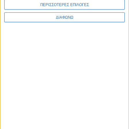
ΠΕΡΙΣΣΟΤΕΡΕΣ ΕΠΙΛΟΓΕΣ
17.07.2026 - 19:35
ΔΙΑΦΩΝΩ
Πρεμιέρα στα ερτζιανά της
Θεσσαλονίκης για τον Θήτα FM
107.1 του Γιάννη Φιλιππάκη
08.08.2026 - 13:22