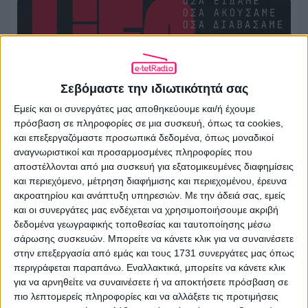
Σεβόμαστε την ιδιωτικότητά σας
Εμείς και οι συνεργάτες μας αποθηκεύουμε και/ή έχουμε
πρόσβαση σε πληροφορίες σε μια συσκευή, όπως τα cookies,
και επεξεργαζόμαστε προσωπικά δεδομένα, όπως μοναδικοί
αναγνωριστικοί και προσαρμοσμένες πληροφορίες που
αποστέλλονται από μια συσκευή για εξατομικευμένες διαφημίσεις
Ο Στάθης Τσαγκαρουσιάνος για την
και περιεχόμενο, μέτρηση διαφήμισης και περιεχομένου, έρευνα
Lifo τα χρόνια του ΣΥΡΙΖΑ
ακροατηρίου και ανάπτυξη υπηρεσιών.
Με την άδειά σας, εμείς
και οι συνεργάτες μας ενδέχεται να χρησιμοποιήσουμε ακριβή
δεδομένα γεωγραφικής τοποθεσίας και ταυτοποίησης μέσω
30.07.2026 - 16:40
σάρωσης συσκευών. Μπορείτε να κάνετε κλικ για να συναινέσετε
στην επεξεργασία από εμάς και τους 1731 συνεργάτες μας όπως
περιγράφεται παραπάνω. Εναλλακτικά, μπορείτε να κάνετε κλικ
για να αρνηθείτε να συναινέσετε ή να αποκτήσετε πρόσβαση σε
πιο λεπτομερείς πληροφορίες και να αλλάξετε τις προτιμήσεις