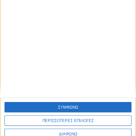
05.08.2026 - 18:24
Οι τηλεοπτικές σειρές της σεζόν
2026-2027 (συνεχή updates)
ΣΥΜΦΩΝΩ
17.07.2026 - 19:35
ΠΕΡΙΣΣΟΤΕΡΕΣ ΕΠΙΛΟΓΕΣ
ΔΙΑΦΩΝΩ