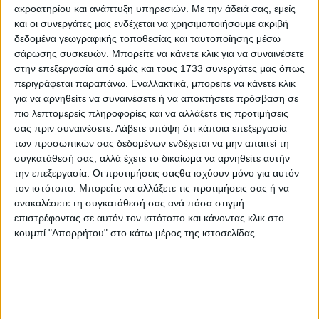
ακροατηρίου και ανάπτυξη υπηρεσιών.
Με την άδειά σας, εμείς
έβγαζε τέτοιο βίντεο, όπως αυτό της
και οι συνεργάτες μας ενδέχεται να χρησιμοποιήσουμε ακριβή
Kacey Musgraves;
δεδομένα γεωγραφικής τοποθεσίας και ταυτοποίησης μέσω
σάρωσης συσκευών. Μπορείτε να κάνετε κλικ για να συναινέσετε
24.07.2026 - 17:40
στην επεξεργασία από εμάς και τους 1733 συνεργάτες μας όπως
περιγράφεται παραπάνω. Εναλλακτικά, μπορείτε να κάνετε κλικ
για να αρνηθείτε να συναινέσετε ή να αποκτήσετε πρόσβαση σε
πιο λεπτομερείς πληροφορίες και να αλλάξετε τις προτιμήσεις
σας πριν συναινέσετε.
Λάβετε υπόψη ότι κάποια επεξεργασία
των προσωπικών σας δεδομένων ενδέχεται να μην απαιτεί τη
συγκατάθεσή σας, αλλά έχετε το δικαίωμα να αρνηθείτε αυτήν
την επεξεργασία. Οι προτιμήσεις σαςθα ισχύουν μόνο για αυτόν
τον ιστότοπο. Μπορείτε να αλλάξετε τις προτιμήσεις σας ή να
ανακαλέσετε τη συγκατάθεσή σας ανά πάσα στιγμή
επιστρέφοντας σε αυτόν τον ιστότοπο και κάνοντας κλικ στο
κουμπί "Απορρήτου" στο κάτω μέρος της ιστοσελίδας.
Αυτός είναι (μέχρι τώρα) ο χάρτης
συχνοτήτων ραδιοφώνων στην