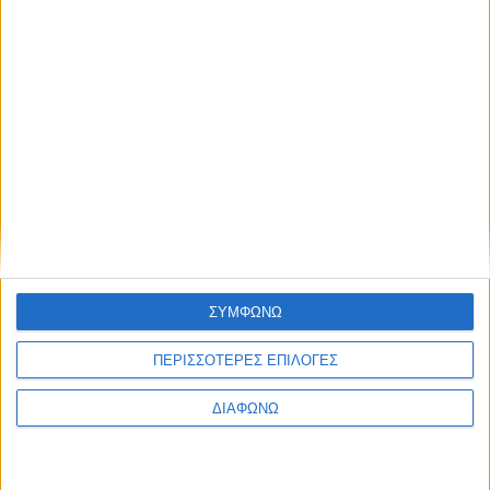
Ο Alpha θα προβάλλει το «Ριφιφί»
της Cosmote TV
07.08.2026 - 08:28
ΣΥΜΦΩΝΩ
ΠΕΡΙΣΣΟΤΕΡΕΣ ΕΠΙΛΟΓΕΣ
ΔΙΑΦΩΝΩ