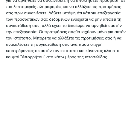
για να αρνηθείτε να συναινέσετε ή να αποκτήσετε πρόσβαση σε
πιο λεπτομερείς πληροφορίες και να αλλάξετε τις προτιμήσεις
ΚΕΝΤΡΙΚΑ ΔΕΛΤΙΑ ΕΙΔΗΣΕΩΝ
(18-54)
σας πριν συναινέσετε.
Λάβετε υπόψη ότι κάποια επεξεργασία
των προσωπικών σας δεδομένων ενδέχεται να μην απαιτεί τη
1)
MEGA
(Ράνια Τζίμα): 18,9%
συγκατάθεσή σας, αλλά έχετε το δικαίωμα να αρνηθείτε αυτήν
2)
STAR
(Μάρα Ζαχαρέα): 14,8%
την επεξεργασία. Οι προτιμήσεις σαςθα ισχύουν μόνο για αυτόν
τον ιστότοπο. Μπορείτε να αλλάξετε τις προτιμήσεις σας ή να
3)
ALPHA
(Αντώνης Σρόιτερ): 12,9%
ανακαλέσετε τη συγκατάθεσή σας ανά πάσα στιγμή
επιστρέφοντας σε αυτόν τον ιστότοπο και κάνοντας κλικ στο
4)
OPEN
(Εύα Αντωνοπούλου): 10,6%
κουμπί "Απορρήτου" στο κάτω μέρος της ιστοσελίδας.
5)
ΑΝΤ1
(Νίκος Χατζηνικολάου): 9,9%
6)
ΣΚΑΪ
(Σία Κοσιώνη): 5,6%
7)
ΕΡΤ1
(Απόστολος Μαγγηριάδης): 5%
ΔΙΑΒΑΣΤΕ ΕΠΙΣΗΣ
Μεγάλη άνοδος για το Open με την κάλυψη των
πυρκαγιών