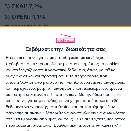
5)
ΣΚΑΪ
: 7,2%
6)
OPEN
: 4,1%
7)
ΜΑΚ TV
: 3,5%
8)
ΕΡΤ1
: 3,1%
Σεβόμαστε την ιδιωτικότητά σας
ΚΕΝΤΡΙΚΑ ΔΕΛΤΙΑ ΕΙΔΗΣΕΩΝ
(σύνολο)
Εμείς και οι συνεργάτες μας αποθηκεύουμε και/ή έχουμε
1)
MEGA
(Ράνια Τζίμα): 19,7%
πρόσβαση σε πληροφορίες σε μια συσκευή, όπως τα cookies,
και επεξεργαζόμαστε προσωπικά δεδομένα, όπως μοναδικοί
2)
STAR
(Μάρα Ζαχαρέα): 14,1%
αναγνωριστικοί και προσαρμοσμένες πληροφορίες που
αποστέλλονται από μια συσκευή για εξατομικευμένες διαφημίσεις
3)
ALPHA
(Αντώνης Σρόιτερ): 12,4%
και περιεχόμενο, μέτρηση διαφήμισης και περιεχομένου, έρευνα
4)
OPEN
(Εύα Αντωνοπούλου): 12,3%
ακροατηρίου και ανάπτυξη υπηρεσιών.
Με την άδειά σας, εμείς
και οι συνεργάτες μας ενδέχεται να χρησιμοποιήσουμε ακριβή
5)
ΑΝΤ1
(Νίκος Χατζηνικολάου): 10,4%
δεδομένα γεωγραφικής τοποθεσίας και ταυτοποίησης μέσω
σάρωσης συσκευών. Μπορείτε να κάνετε κλικ για να συναινέσετε
6)
ΣΚΑΪ
(Σία Κοσιώνη): 9,9%
στην επεξεργασία από εμάς και τους 1733 συνεργάτες μας όπως
7)
ΕΡΤ1
(Απόστολος Μαγγηριάδης): 4,5%
περιγράφεται παραπάνω. Εναλλακτικά, μπορείτε να κάνετε κλικ