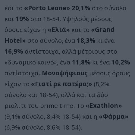
και το
«Porto Leone»
20,1%
στο σύνολο
και
19%
στο 18-54. Υψηλούς μέσους
όρους είχαν η
«Ελιά»
και το
«Grand
Hotel»
στο σύνολο, ένα
18,3%
κι ένα
16,9%
αντίστοιχα, αλλά μέτριους στο
«δυναμικό κοινό», ένα
11,8%
κι ένα
10,2%
αντίστοιχα.
Μονοψήφιους
μέσους όρους
είχαν το
«Γιατί ρε πατέρα;»
(8,2%
σύνολο και 18-54), αλλά και τα δύο
ριάλιτι του prime time. Το
«Exathlon»
(9,1% σύνολο, 8,4% 18-54) και η
«Φάρμα»
(6,9% σύνολο, 8,6% 18-54).