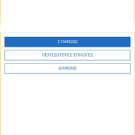
Πρεμιέρα στα ερτζιανά της
Θεσσαλονίκης για τον Θήτα FM
107.1 του Γιάννη Φιλιππάκη
ΣΥΜΦΩΝΩ
08.08.2026 - 13:22
ΠΕΡΙΣΣΟΤΕΡΕΣ ΕΠΙΛΟΓΕΣ
ΔΙΑΦΩΝΩ