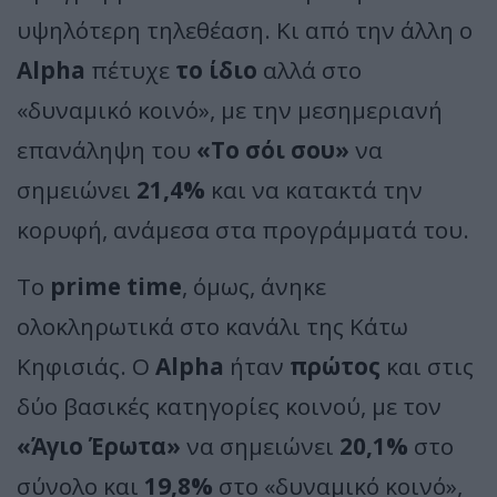
υψηλότερη τηλεθέαση. Κι από την άλλη ο
Alpha
πέτυχε
το ίδιο
αλλά στο
«δυναμικό κοινό», με την μεσημεριανή
επανάληψη του
«Το σόι σου»
να
σημειώνει
21,4%
και να κατακτά την
κορυφή, ανάμεσα στα προγράμματά του.
Το
prime time
, όμως, άνηκε
ολοκληρωτικά στο κανάλι της Κάτω
Κηφισιάς. Ο
Alpha
ήταν
πρώτος
και στις
δύο βασικές κατηγορίες κοινού, με τον
«Άγιο Έρωτα»
να σημειώνει
20,1%
στο
σύνολο και
19,8%
στο «δυναμικό κοινό»,