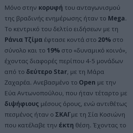
Μόνο στην
κορυφή
του ανταγωνισμού
της βραδινής ενημέρωσης ήταν το
Mega
.
Το κεντρικό του δελτίο ειδήσεων με τη
Ράνια Τζίμα
έφτασε κοντά στο
20%
στο
σύνολο και το
19%
στο «δυναμικό κοινό»,
έχοντας διαφορές περίπου 4-5 μονάδων
από το
δεύτερο Star
, με τη Μάρα
Ζαχαρέα. Ανεβασμένο το
Open
με την
Εύα Αντωνοπούλου, που ήταν τέταρτο με
διψήφιους
μέσους όρους, ενώ αντιθέτως
πεσμένος ήταν ο
ΣΚΑΪ
με τη Σία Κοσιώνη
που κατέλαβε την
έκτη
θέση. Έχοντας το