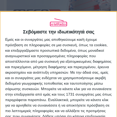
Σεβόμαστε την ιδιωτικότητά σας
Εμείς και οι συνεργάτες μας αποθηκεύουμε και/ή έχουμε
πρόσβαση σε πληροφορίες σε μια συσκευή, όπως τα cookies,
Η Alter Ego Media κατοχυρώνει τους
και επεξεργαζόμαστε προσωπικά δεδομένα, όπως μοναδικοί
αναγνωριστικοί και προσαρμοσμένες πληροφορίες που
τίτλους «Mega News 104.6» και «Mega
αποστέλλονται από μια συσκευή για εξατομικευμένες διαφημίσεις
News Radio 104.6»
και περιεχόμενο, μέτρηση διαφήμισης και περιεχομένου, έρευνα
ακροατηρίου και ανάπτυξη υπηρεσιών.
Με την άδειά σας, εμείς
04.08.2026 - 12:18
και οι συνεργάτες μας ενδέχεται να χρησιμοποιήσουμε ακριβή
δεδομένα γεωγραφικής τοποθεσίας και ταυτοποίησης μέσω
σάρωσης συσκευών. Μπορείτε να κάνετε κλικ για να συναινέσετε
στην επεξεργασία από εμάς και τους 1731 συνεργάτες μας όπως
περιγράφεται παραπάνω. Εναλλακτικά, μπορείτε να κάνετε κλικ
για να αρνηθείτε να συναινέσετε ή να αποκτήσετε πρόσβαση σε
πιο λεπτομερείς πληροφορίες και να αλλάξετε τις προτιμήσεις
σας πριν συναινέσετε.
Λάβετε υπόψη ότι κάποια επεξεργασία