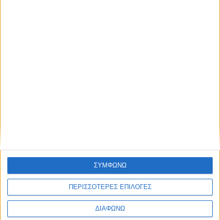
Οι τηλεοπτικές σειρές της σεζόν
2026-2027 (συνεχή updates)
17.07.2026 - 19:35
ΣΥΜΦΩΝΩ
ΠΕΡΙΣΣΟΤΕΡΕΣ ΕΠΙΛΟΓΕΣ
ΔΙΑΦΩΝΩ