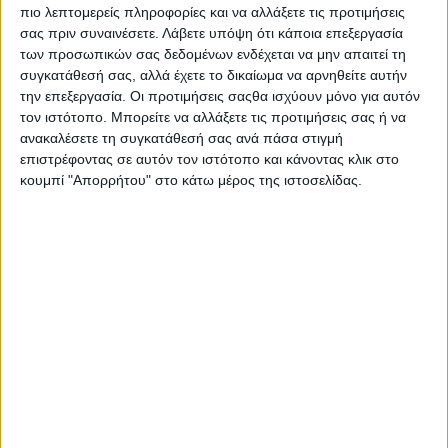
Μπαρσελόνα κ.ά. Η
ΕΡΤ2 Σπορ
χωρίς τα
πιο λεπτομερείς πληροφορίες και να αλλάξετε τις προτιμήσεις
σας πριν συναινέσετε.
Λάβετε υπόψη ότι κάποια επεξεργασία
παραπάνω, έχει περισσότερη
Basket
των προσωπικών σας δεδομένων ενδέχεται να μην απαιτεί τη
συγκατάθεσή σας, αλλά έχετε το δικαίωμα να αρνηθείτε αυτήν
League
μαζί με πρωτάθλημα
την επεξεργασία. Οι προτιμήσεις σαςθα ισχύουν μόνο για αυτόν
ποδοσφαίρου γυναικών
και
πόλο
, από
τον ιστότοπο. Μπορείτε να αλλάξετε τις προτιμήσεις σας ή να
ανακαλέσετε τη συγκατάθεσή σας ανά πάσα στιγμή
μεταδόσεις. Συν πιο πολλά αθλητικά
επιστρέφοντας σε αυτόν τον ιστότοπο και κάνοντας κλικ στο
κουμπί "Απορρήτου" στο κάτω μέρος της ιστοσελίδας.
ντοκιμαντέρ
και μια
ταινία
με τον
Ρόμπερτ Ρέντφορντ, που σχετίζεται με
τον αθλητισμό.
Το τωρινό κανάλι πάντως έχει πολύ
φτωχό περιεχόμενο
με διοργανώσεις
που ενδιαφέρουν ελάχιστους.
Βέβαια, και στα δύο κανάλια υπήρχαν