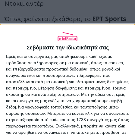
Ντοκιμαντέρ
Όπως φαίνεται ξεκάθαρα, το
ΕΡΤ Sports
ήταν περισσότερο
«ποδοσφαιρικό»
στην πρεμιέρα του -που επίσης ήταν
Σεβόμαστε την ιδιωτικότητά σας
Σαββατιάτικη- ως 24ωρο κανάλι. Αφενός
Εμείς και οι συνεργάτες μας αποθηκεύουμε και/ή έχουμε
λόγω των δικαιωμάτων της
Super
πρόσβαση σε πληροφορίες σε μια συσκευή, όπως τα cookies,
και επεξεργαζόμαστε προσωπικά δεδομένα, όπως μοναδικοί
League
, για τα οποία η Νέα Δημοκρατία
αναγνωριστικοί και προσαρμοσμένες πληροφορίες που
αποστέλλονται από μια συσκευή για εξατομικευμένες διαφημίσεις
είχε ασκήσει
έντονη κριτική
στον
και περιεχόμενο, μέτρηση διαφήμισης και περιεχομένου, έρευνα
ΣΥΡΙΖΑ, και αφετέρου μέσα από
ακροατηρίου και ανάπτυξη υπηρεσιών.
Με την άδειά σας, εμείς
και οι συνεργάτες μας ενδέχεται να χρησιμοποιήσουμε ακριβή
συνεργασίες με
κανάλια μεγάλων
δεδομένα γεωγραφικής τοποθεσίας και ταυτοποίησης μέσω
σάρωσης συσκευών. Μπορείτε να κάνετε κλικ για να συναινέσετε
ομάδων
όπως της Μπάγερν Μονάχου,
στην επεξεργασία από εμάς και τους 1733 συνεργάτες μας όπως
της Μάντσεστερ Σίτι, της Ρόμα, της
περιγράφεται παραπάνω. Εναλλακτικά, μπορείτε να κάνετε κλικ
για να αρνηθείτε να συναινέσετε ή να αποκτήσετε πρόσβαση σε