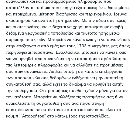
αναγνωριστικοί και προσαρμοσμένες πληροφορίες που
αποστέλλονται από μια συσκευή για εξατομικευμένες διαφημίσεις
και περιεχόμενο, μέτρηση διαφήμισης και περιεχομένου, έρευνα
ακροατηρίου και ανάπτυξη υπηρεσιών.
Με την άδειά σας, εμείς
και οι συνεργάτες μας ενδέχεται να χρησιμοποιήσουμε ακριβή
δεδομένα γεωγραφικής τοποθεσίας και ταυτοποίησης μέσω
σάρωσης συσκευών. Μπορείτε να κάνετε κλικ για να συναινέσετε
στην επεξεργασία από εμάς και τους 1733 συνεργάτες μας όπως
Αφιέρωμα «Έγκλημα και Τιμωρία» στο
περιγράφεται παραπάνω. Εναλλακτικά, μπορείτε να κάνετε κλικ
ERTflix με αληθινές ιστορίες
για να αρνηθείτε να συναινέσετε ή να αποκτήσετε πρόσβαση σε
εγκλημάτων
πιο λεπτομερείς πληροφορίες και να αλλάξετε τις προτιμήσεις
σας πριν συναινέσετε.
Λάβετε υπόψη ότι κάποια επεξεργασία
30.07.2026 - 12:30
των προσωπικών σας δεδομένων ενδέχεται να μην απαιτεί τη
συγκατάθεσή σας, αλλά έχετε το δικαίωμα να αρνηθείτε αυτήν
την επεξεργασία. Οι προτιμήσεις σαςθα ισχύουν μόνο για αυτόν
τον ιστότοπο. Μπορείτε να αλλάξετε τις προτιμήσεις σας ή να
ανακαλέσετε τη συγκατάθεσή σας ανά πάσα στιγμή
επιστρέφοντας σε αυτόν τον ιστότοπο και κάνοντας κλικ στο
κουμπί "Απορρήτου" στο κάτω μέρος της ιστοσελίδας.