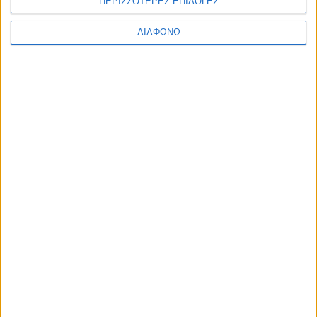
ΠΕΡΙΣΣΟΤΕΡΕΣ ΕΠΙΛΟΓΕΣ
ΔΙΑΦΩΝΩ
Οι τηλεοπτικές σειρές της σεζόν
2026-2027 (συνεχή updates)
17.07.2026 - 19:35