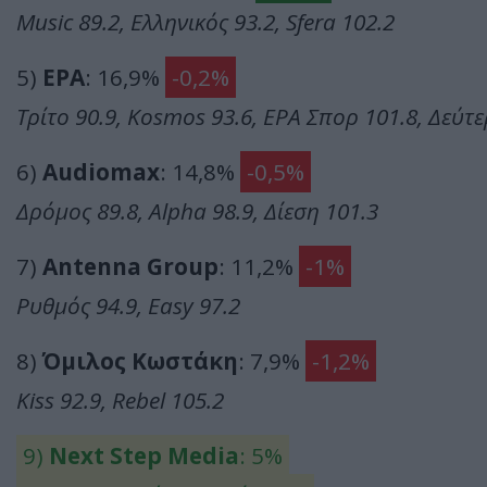
Music 89.2, Ελληνικός 93.2, Sfera 102.2
5)
ΕΡΑ
: 16,9%
-0,2%
Τρίτο 90.9, Kosmos 93.6, ΕΡΑ Σπορ 101.8, Δεύτε
6)
Audiomax
: 14,8%
-0,5%
Δρόμος 89.8, Alpha 98.9, Δίεση 101.3
7)
Antenna Group
: 11,2%
-1%
Ρυθμός 94.9, Easy 97.2
8)
Όμιλος Κωστάκη
: 7,9%
-1,2%
Kiss 92.9, Rebel 105.2
9)
Next Step Media
: 5%