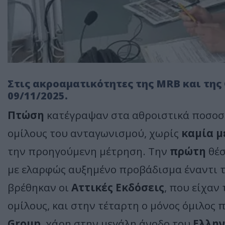
Στις ακροαματικότητες της MRB και της G
09/11/2025.
Πτώση
κατέγραψαν στα αθροιστικά ποσοσ
ομίλους του ανταγωνισμού, χωρίς
καμία 
την προηγούμενη μέτρηση. Την
πρώτη
θέσ
με ελαρφώς αυξημένο προβάδισμα έναντι 
βρέθηκαν οι
Αττικές Εκδόσεις
, που είχαν 
ομίλους, και στην τέταρτη ο μόνος όμιλος π
Group
, χάρη στην μεγάλη άνοδο του
Ελλην