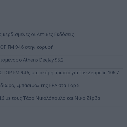
 κερδισμένες οι Αττικές Εκδόσεις
ΠΟΡ FM 94.6 στην κορυφή
ισμένος ο Athens DeeJay 95.2
ΣΠΟΡ FM 94.6, μια ακόμη πρωτιά για τον Zeppelin 106.7
ό δίωρο, «μπάσιμο» της ΕΡΑ στα Top 5
4.6 με τους Τάσο Νικολόπουλο και Νίκο Ζέρβα