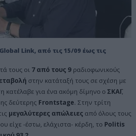
lobal Link, από τις 15/09 έως τις
τά τους οι
7 από τους 9
ραδιοφωνικούς
μεταβολή
στην κατάταξή τους σε σχέση με
η κατέλαβε για ένα ακόμη δίμηνο ο
ΣΚΑΪ
,
της δεύτερης
Frontstage
. Στην τρίτη
τις
μεγαλύτερες απώλειες
από όλους τους
ου είχε -έστω, ελάχιστα- κέρδη, το
Politis
ικού 93.2
.