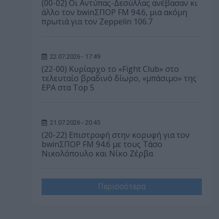
(00-02) Οι Αντύπας-Δεσύλλας ανέβασαν κι
άλλο τον bwinΣΠΟΡ FM 94.6, μια ακόμη
πρωτιά για τον Zeppelin 106.7
22.07.2026 - 17:49
(22-00) Κυρίαρχο το «Fight Club» στο
τελευταίο βραδινό δίωρο, «μπάσιμο» της
ΕΡΑ στα Top 5
21.07.2026 - 20:45
(20-22) Επιστροφή στην κορυφή για τον
bwinΣΠΟΡ FM 94.6 με τους Τάσο
Νικολόπουλο και Νίκο Ζέρβα
Περισσότερα