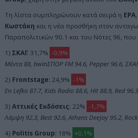
Τη λίστα συμπληρώνουν κατά σειρά η
ΕΡΑ
Κωστάκη
και η νέα προσθήκη στον ανταγω
Παραπολιτικών 90.1 και του Νότες 96, που
1)
ΣΚΑΪ
: 31,7%
-0,9%
Μέντα 88, bwinΣΠΟΡ FM 94.6, Pepper 96.6, ΣΚΑΪ
2)
Frontstage
: 24,9%
-1%
En Lefko 87.7, Kids Radio 88.6, Hit 88.9, Red 96
3)
Αττικές Εκδόσεις
: 22%
-1,7%
Λάμψη 92.3, Best 92.6, Athens DeeJay 95.2, Roc
4)
Politis Group
: 18%
+0,1%