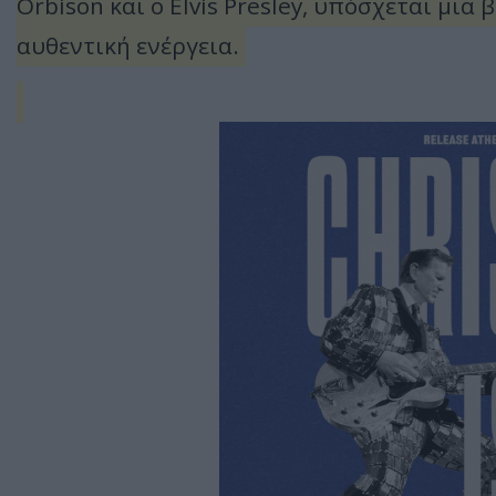
Orbison και ο Elvis Presley, υπόσχεται μι
αυθεντική ενέργεια.