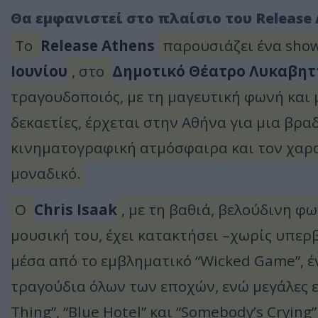
Θα εμφανιστεί στο πλαίσιο του Release 
Το
Release Athens
παρουσιάζει ένα sho
Ιουνίου
, στο
Δημοτικό Θέατρο Λυκαβητ
τραγουδοποιός, με τη μαγευτική φωνή και 
δεκαετίες, έρχεται στην Αθήνα για μια βρα
κινηματογραφική ατμόσφαιρα και τον χαρακ
μοναδικό.
Ο
Chris Isaak
, με τη βαθιά, βελούδινη φ
μουσική του, έχει κατακτήσει –χωρίς υπερ
μέσα από το εμβληματικό “Wicked Game”, 
τραγούδια όλων των εποχών, ενώ μεγάλες ε
Thing”, “Blue Hotel” και “Somebody’s Cryin