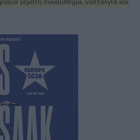
α βραδιά γεμάτη συναίσθημα, νοσταλγία και