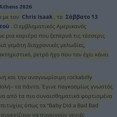
Athens 2026
w με τον
Chris Isaak
, το
Σάββατο 13
τού
. Ο εμβληματικός Αμερικανός
με μια καριέρα που ξεπερνά τις τέσσερις
διά γεμάτη διαχρονικές μελωδίες,
τηριστικό, ρετρό ήχο που τον έχει κάνει
ωνή και την αναγνωρίσιμη rockabilly
βολή– τα πάντα. Έγινε παγκοσμίως γνωστός
ένα από τα πιο συναισθηματικά φορτισμένα
πιτυχίες όπως τα “Baby Did a Bad Bad
g” συνεχίζουν να συγκινούν γενιές