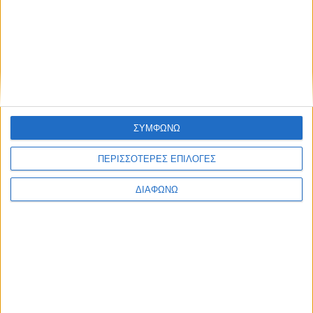
Αντώνης Αντζολέτος και Γιάννης
Καντέλης αντί του Παύλου Τσίμα
στον ΣΚΑΪ 100.3
05.08.2026 - 17:54
ΣΥΜΦΩΝΩ
ΠΕΡΙΣΣΟΤΕΡΕΣ ΕΠΙΛΟΓΕΣ
ΔΙΑΦΩΝΩ
Το εθνικό τραύμα των πυρκαγιών