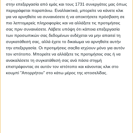
στην επεξεργασία από εμάς και τους 1731 συνεργάτες μας όπως
περιγράφεται παραπάνω. Εναλλακτικά, μπορείτε να κάνετε κλικ
για να αρνηθείτε να συναινέσετε ή να αποκτήσετε πρόσβαση σε
πιο λεπτομερείς πληροφορίες και να αλλάξετε τις προτιμήσεις
σας πριν συναινέσετε.
Λάβετε υπόψη ότι κάποια επεξεργασία
ΠΡΟΗΓΟΎΜΕΝΟ ΆΡΘΡΟ
των προσωπικών σας δεδομένων ενδέχεται να μην απαιτεί τη
Οι τελευταίες παραστάσεις της σεζόν
συγκατάθεσή σας, αλλά έχετε το δικαίωμα να αρνηθείτε αυτήν
στο Half Note
την επεξεργασία. Οι προτιμήσεις σαςθα ισχύουν μόνο για αυτόν
τον ιστότοπο. Μπορείτε να αλλάξετε τις προτιμήσεις σας ή να
12.05.2026 - 16:28
ανακαλέσετε τη συγκατάθεσή σας ανά πάσα στιγμή
επιστρέφοντας σε αυτόν τον ιστότοπο και κάνοντας κλικ στο
κουμπί "Απορρήτου" στο κάτω μέρος της ιστοσελίδας.
ΕΠΌΜΕΝΟ ΆΡΘΡΟ
Sabaton, Savatage και Epica στο Release
Athens
12.05.2026 - 16:00