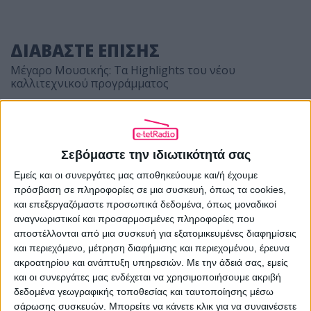
ΔΙΑΒΑΣΤΕ ΕΠΙΣΗΣ
Μέγαρο Μουσικής: Τα Highlights του νέου
καλλιτεχνικού προγράμματος
Πλατεία Νερού τέλος
Φωτορεπορτάζ από το φινάλε του Release Athens
Σεβόμαστε την ιδιωτικότητά σας
στην Πλατεία Νερού
Εμείς και οι συνεργάτες μας αποθηκεύουμε και/ή έχουμε
«Brand New Music»
πρόσβαση σε πληροφορίες σε μια συσκευή, όπως τα cookies,
και επεξεργαζόμαστε προσωπικά δεδομένα, όπως μοναδικοί
αναγνωριστικοί και προσαρμοσμένες πληροφορίες που
Ποια Ελληνίδα τραγουδίστρια θα έβγαζε τέτοιο
βίντεο, όπως αυτό της Kacey Musgraves;
αποστέλλονται από μια συσκευή για εξατομικευμένες διαφημίσεις
και περιεχόμενο, μέτρηση διαφήμισης και περιεχομένου, έρευνα
ακροατηρίου και ανάπτυξη υπηρεσιών.
Με την άδειά σας, εμείς
Οι Σκιαδαρέσες στην Τεχνόπολη Δήμου Αθηναίων
και οι συνεργάτες μας ενδέχεται να χρησιμοποιήσουμε ακριβή
δεδομένα γεωγραφικής τοποθεσίας και ταυτοποίησης μέσω
σάρωσης συσκευών. Μπορείτε να κάνετε κλικ για να συναινέσετε