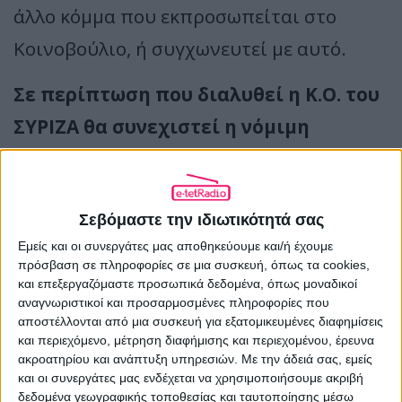
άλλο κόμμα που εκπροσωπείται στο
Κοινοβούλιο, ή συγχωνευτεί με αυτό.
Σε περίπτωση που διαλυθεί η Κ.Ο. του
ΣΥΡΙΖΑ θα συνεχιστεί η νόμιμη
λειτουργία του «105.5»;
Εδώ τα δεδομένα είναι πιο συγκεκριμένα,
Σεβόμαστε την ιδιωτικότητά σας
λόγω της διάταξης του Παύλου
Εμείς και οι συνεργάτες μας αποθηκεύουμε και/ή έχουμε
Μαρινάκη. Όπως είπαμε, όμως, εκείνη
πρόσβαση σε πληροφορίες σε μια συσκευή, όπως τα cookies,
ακυρώθηκε στην πράξη μετά την
και επεξεργαζόμαστε προσωπικά δεδομένα, όπως μοναδικοί
αναγνωριστικοί και προσαρμοσμένες πληροφορίες που
απόφαση του ΣτΕ υπέρ του ΛΑΟΣ.
αποστέλλονται από μια συσκευή για εξατομικευμένες διαφημίσεις
και περιεχόμενο, μέτρηση διαφήμισης και περιεχομένου, έρευνα
ακροατηρίου και ανάπτυξη υπηρεσιών.
Με την άδειά σας, εμείς
Και στο χειρότερο δυνατό σενάριο,
και οι συνεργάτες μας ενδέχεται να χρησιμοποιήσουμε ακριβή
δηλαδή της ανάκλησης της Β.Ν.Λ. του
δεδομένα γεωγραφικής τοποθεσίας και ταυτοποίησης μέσω