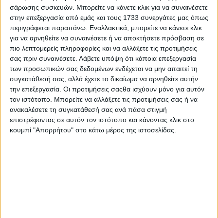
σάρωσης συσκευών. Μπορείτε να κάνετε κλικ για να συναινέσετε
«Κόκκινου» και της αδρανοποιήσης
στην επεξεργασία από εμάς και τους 1733 συνεργάτες μας όπως
περιγράφεται παραπάνω. Εναλλακτικά, μπορείτε να κάνετε κλικ
του ΣΥΡΙΖΑ, τι γίνεται μετά;
για να αρνηθείτε να συναινέσετε ή να αποκτήσετε πρόσβαση σε
Οριστική διακοπή λειτουργίας του
πιο λεπτομερείς πληροφορίες και να αλλάξετε τις προτιμήσεις
σας πριν συναινέσετε.
Λάβετε υπόψη ότι κάποια επεξεργασία
σταθμού; Εξαγορά άλλης συχνότητας; Ή
των προσωπικών σας δεδομένων ενδέχεται να μην απαιτεί τη
συγκατάθεσή σας, αλλά έχετε το δικαίωμα να αρνηθείτε αυτήν
κάτι άλλο;
την επεξεργασία. Οι προτιμήσεις σαςθα ισχύουν μόνο για αυτόν
τον ιστότοπο. Μπορείτε να αλλάξετε τις προτιμήσεις σας ή να
Όλα αυτά, λοιπόν, ήρθαν σε μια περίοδο
ανακαλέσετε τη συγκατάθεσή σας ανά πάσα στιγμή
επιστρέφοντας σε αυτόν τον ιστότοπο και κάνοντας κλικ στο
κατά την οποία ο
105.5 Στο Κόκκινο
κουμπί "Απορρήτου" στο κάτω μέρος της ιστοσελίδας.
άρχισε να
ορθοποδεί
και πάλι μετά από
περίπου
2,5 χρόνια
. Τόσο στα
οικονομικά
του, με τους μισθούς να
καταβάλλονται κανονικά και τις
εκκρεμότητές του να διευθετούνται, όσο