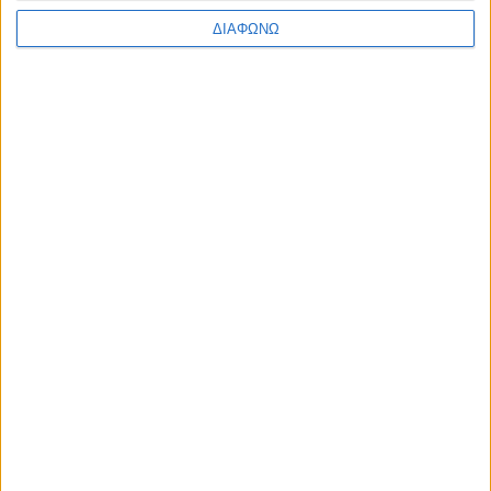
ΔΙΑΦΩΝΩ
Η ΕΡΤ παρουσιάζει τη Μαρία
Κάλλας ως «Μήδεια» στην
Επίδαυρο
06.08.2026 - 14:28
Αντώνης Αντζολέτος και Γιάννης
Καντέλης αντί του Παύλου Τσίμα