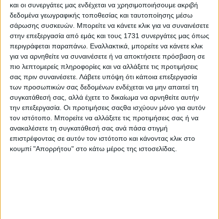
κόσμος
όλων των ηλικιών το
και οι συνεργάτες μας ενδέχεται να χρησιμοποιήσουμε ακριβή
δεδομένα γεωγραφικής τοποθεσίας και ταυτοποίησης μέσω
πιστοποίησε το βράδυ του Σαββάτου.
σάρωσης συσκευών. Μπορείτε να κάνετε κλικ για να συναινέσετε
στην επεξεργασία από εμάς και τους 1731 συνεργάτες μας όπως
περιγράφεται παραπάνω. Εναλλακτικά, μπορείτε να κάνετε κλικ
Fear of the dark
για να αρνηθείτε να συναινέσετε ή να αποκτήσετε πρόσβαση σε
πιο λεπτομερείς πληροφορίες και να αλλάξετε τις προτιμήσεις
Fear of the dark
σας πριν συναινέσετε.
Λάβετε υπόψη ότι κάποια επεξεργασία
των προσωπικών σας δεδομένων ενδέχεται να μην απαιτεί τη
I have a constant fear that something's
συγκατάθεσή σας, αλλά έχετε το δικαίωμα να αρνηθείτε αυτήν
την επεξεργασία. Οι προτιμήσεις σαςθα ισχύουν μόνο για αυτόν
always near
τον ιστότοπο. Μπορείτε να αλλάξετε τις προτιμήσεις σας ή να
ανακαλέσετε τη συγκατάθεσή σας ανά πάσα στιγμή
επιστρέφοντας σε αυτόν τον ιστότοπο και κάνοντας κλικ στο
κουμπί "Απορρήτου" στο κάτω μέρος της ιστοσελίδας.