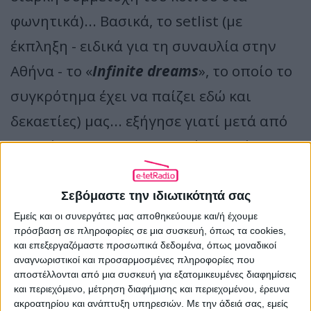
φωνητικά)... Βασικά, το setlist (με
έκπληξη - ειδικά για τη συναυλία στην
Αθήνα - το «
Infinite dreams
», το οποίο το
συγκρότημα έχει να παίζει εδώ και
δεκαετίες) μας... εξήγησε γιατί μετά από
50 χρόνια οι Iron Maiden είναι ακόμα
relevant
στη μουσική, που οι ίδιοι
βοήθησαν να εξελιχθεί. Παρά τα χρόνια
Σεβόμαστε την ιδιωτικότητά σας
Εμείς και οι συνεργάτες μας αποθηκεύουμε και/ή έχουμε
που πέρασαν και το γεγονός ότι ο
Bruce
πρόσβαση σε πληροφορίες σε μια συσκευή, όπως τα cookies,
Dickinson
δεν μπορεί να πιάσει τις
και επεξεργαζόμαστε προσωπικά δεδομένα, όπως μοναδικοί
αναγνωριστικοί και προσαρμοσμένες πληροφορίες που
«ψηλές» του παρελθόντος, το
θηρίο
αποστέλλονται από μια συσκευή για εξατομικευμένες διαφημίσεις
και περιεχόμενο, μέτρηση διαφήμισης και περιεχομένου, έρευνα
παραμένει ζωντανό και περίπου
50.000
ακροατηρίου και ανάπτυξη υπηρεσιών.
Με την άδειά σας, εμείς