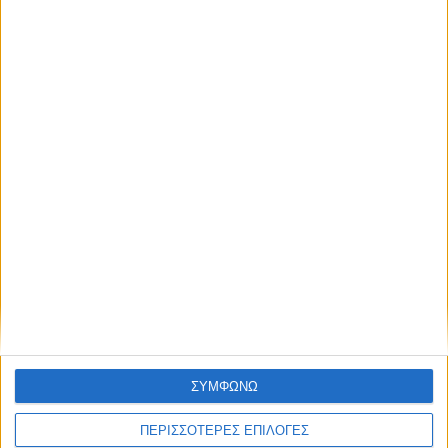
O Χρήστος Φερεντίνος και η Κατερίνα
Καραβάτου στο «Στούντιο 4» της ΕΡΤ
03.08.2026 - 11:13
BEST OF
E-TETRADIO
ΣΥΜΦΩΝΩ
ΠΕΡΙΣΣΟΤΕΡΕΣ ΕΠΙΛΟΓΕΣ