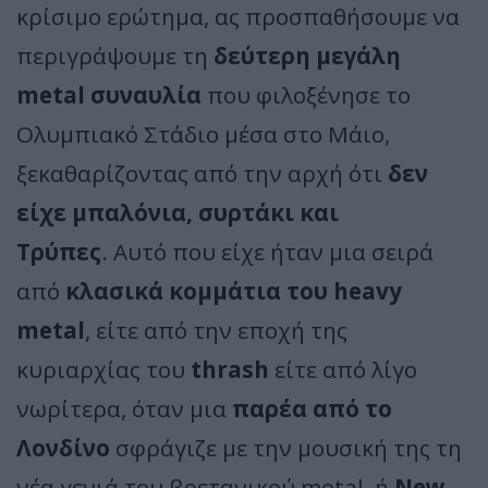
κρίσιμο ερώτημα, ας προσπαθήσουμε να
περιγράψουμε τη
δεύτερη μεγάλη
metal συναυλία
που φιλοξένησε το
Ολυμπιακό Στάδιο μέσα στο Μάιο,
ξεκαθαρίζοντας από την αρχή ότι
δεν
είχε μπαλόνια, συρτάκι και
Τρύπες
. Αυτό που είχε ήταν μια σειρά
από
κλασικά κομμάτια του heavy
metal
, είτε από την εποχή της
κυριαρχίας του
thrash
είτε από λίγο
νωρίτερα, όταν μια
παρέα από το
Λονδίνο
σφράγιζε με την μουσική της τη
νέα γενιά του βρετανικού metal, ή
New