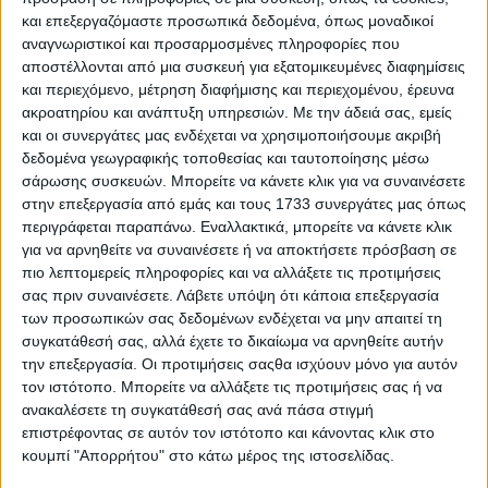
και επεξεργαζόμαστε προσωπικά δεδομένα, όπως μοναδικοί
αναγνωριστικοί και προσαρμοσμένες πληροφορίες που
αποστέλλονται από μια συσκευή για εξατομικευμένες διαφημίσεις
και περιεχόμενο, μέτρηση διαφήμισης και περιεχομένου, έρευνα
ακροατηρίου και ανάπτυξη υπηρεσιών.
Με την άδειά σας, εμείς
και οι συνεργάτες μας ενδέχεται να χρησιμοποιήσουμε ακριβή
Εισιτήρια
ΕΔΩ
δεδομένα γεωγραφικής τοποθεσίας και ταυτοποίησης μέσω
σάρωσης συσκευών. Μπορείτε να κάνετε κλικ για να συναινέσετε
στην επεξεργασία από εμάς και τους 1733 συνεργάτες μας όπως
περιγράφεται παραπάνω. Εναλλακτικά, μπορείτε να κάνετε κλικ
ΔΙΑΒΑΣΤΕ ΕΠΙΣΗΣ
για να αρνηθείτε να συναινέσετε ή να αποκτήσετε πρόσβαση σε
πιο λεπτομερείς πληροφορίες και να αλλάξετε τις προτιμήσεις
Μέγαρο Μουσικής: Τα Highlights του νέου
σας πριν συναινέσετε.
Λάβετε υπόψη ότι κάποια επεξεργασία
καλλιτεχνικού προγράμματος
των προσωπικών σας δεδομένων ενδέχεται να μην απαιτεί τη
συγκατάθεσή σας, αλλά έχετε το δικαίωμα να αρνηθείτε αυτήν
Πλατεία Νερού τέλος
την επεξεργασία. Οι προτιμήσεις σαςθα ισχύουν μόνο για αυτόν
τον ιστότοπο. Μπορείτε να αλλάξετε τις προτιμήσεις σας ή να
Φωτορεπορτάζ από το φινάλε του Release Athens
ανακαλέσετε τη συγκατάθεσή σας ανά πάσα στιγμή
στην Πλατεία Νερού
επιστρέφοντας σε αυτόν τον ιστότοπο και κάνοντας κλικ στο
κουμπί "Απορρήτου" στο κάτω μέρος της ιστοσελίδας.
«Brand New Music»