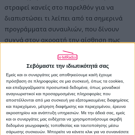
στραφεί κανείς στο παρελθόν για να
διαπιστώσει τι λείπει από τα σημερινά
προγράμματα συναυλιών, που δίνουν
συχνά στον ακροατή την αίσθηση πως
«ξεφυλλίζει έναν κατάλογο βιβλιοθήκης».
Στα προγράμματα ρεσιτάλ του δέκατου
Σεβόμαστε την ιδιωτικότητά σας
ένατου αιώνα, σημειώνει, αισθάνεται
Εμείς και οι συνεργάτες μας αποθηκεύουμε και/ή έχουμε
πρόσβαση σε πληροφορίες σε μια συσκευή, όπως τα cookies,
κανείς πραγματική απελευθέρωση: είναι
και επεξεργαζόμαστε προσωπικά δεδομένα, όπως μοναδικοί
εντυπωσιακά, γεμάτα αυτοσχεδιαστικό
αναγνωριστικοί και προσαρμοσμένες πληροφορίες που
αποστέλλονται από μια συσκευή για εξατομικευμένες διαφημίσεις
πνεύμα και απροσδόκητα στοιχεία. Και
και περιεχόμενο, μέτρηση διαφήμισης και περιεχομένου, έρευνα
ακροατηρίου και ανάπτυξη υπηρεσιών.
Με την άδειά σας, εμείς
αυτή ακριβώς η νεωτερική ματιά σε
και οι συνεργάτες μας ενδέχεται να χρησιμοποιήσουμε ακριβή
παλιά κομψοτεχνήματα είναι που
δεδομένα γεωγραφικής τοποθεσίας και ταυτοποίησης μέσω
σάρωσης συσκευών. Μπορείτε να κάνετε κλικ για να συναινέσετε