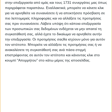
καθιστά τον Βίκινγκουρ Όλαφσον έναν
στην επεξεργασία από εμάς και τους 1731 συνεργάτες μας όπως
περιγράφεται παραπάνω. Εναλλακτικά, μπορείτε να κάνετε κλικ
μεγάλο καλλιτέχνη του εικοστού πρώτου
για να αρνηθείτε να συναινέσετε ή να αποκτήσετε πρόσβαση σε
πιο λεπτομερείς πληροφορίες και να αλλάξετε τις προτιμήσεις
αιώνα.
σας πριν συναινέσετε.
Λάβετε υπόψη ότι κάποια επεξεργασία
των προσωπικών σας δεδομένων ενδέχεται να μην απαιτεί τη
Εισιτήρια
συγκατάθεσή σας, αλλά έχετε το δικαίωμα να αρνηθείτε αυτήν
την επεξεργασία. Οι προτιμήσεις σαςθα ισχύουν μόνο για αυτόν
ΗΛΕΚΤΡΟΝΙΚΑ:
aefestival.gr
και more.com
τον ιστότοπο. Μπορείτε να αλλάξετε τις προτιμήσεις σας ή να
ανακαλέσετε τη συγκατάθεσή σας ανά πάσα στιγμή
επιστρέφοντας σε αυτόν τον ιστότοπο και κάνοντας κλικ στο
ΕΚΔΟΤΗΡΙΑ ΠΕΙΡΑΙΩΣ 260: Δε-Πα 10:00-
κουμπί "Απορρήτου" στο κάτω μέρος της ιστοσελίδας.
18:00
ΤΗΛΕΦΩΝΙΚΗ ΑΓΟΡΑ: Δε-Πα 10:00-18:00
+30 2118008181
ΑΜΕΑ: +30 2104834913| Δε-Πα 10:00-
17:00