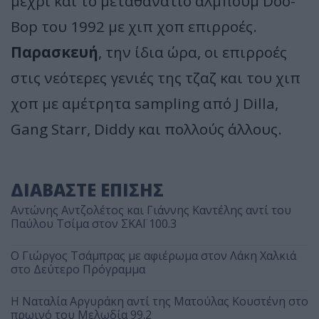
μέχρι και το μεταθανάτιο άλμπουμ Doo-
Bop του 1992 με χιπ χοπ επιρροές.
Παρασκευή
, την ίδια ώρα, οι επιρροές
στις νεότερες γενιές της τζαζ και του χιπ
χοπ με αμέτρητα sampling από J Dilla,
Gang Starr, Diddy και πολλούς άλλους.
ΔΙΑΒΑΣΤΕ ΕΠΙΣΗΣ
Αντώνης Αντζολέτος και Γιάννης Καντέλης αντί του
Παύλου Τσίμα στον ΣΚΑΪ 100.3
O Γιώργος Τσάμπρας με αφιέρωμα στον Λάκη Χαλκιά
στο Δεύτερο Πρόγραμμα
Η Ναταλία Αργυράκη αντί της Ματούλας Κουστένη στο
πρωινό του Μελωδία 99.2