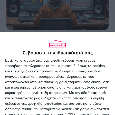
Η κρίση ταυτότητας στα Μέσα
Μαζικής Ενημέρωσης και οι λόγοι που
το κοινό μεταναστεύει διαρκώς
Σεβόμαστε την ιδιωτικότητά σας
27.07.2026 - 13:40
Εμείς και οι συνεργάτες μας αποθηκεύουμε και/ή έχουμε
πρόσβαση σε πληροφορίες σε μια συσκευή, όπως τα cookies,
και επεξεργαζόμαστε προσωπικά δεδομένα, όπως μοναδικοί
αναγνωριστικοί και προσαρμοσμένες πληροφορίες που
αποστέλλονται από μια συσκευή για εξατομικευμένες διαφημίσεις
και περιεχόμενο, μέτρηση διαφήμισης και περιεχομένου, έρευνα
ακροατηρίου και ανάπτυξη υπηρεσιών.
Με την άδειά σας, εμείς
και οι συνεργάτες μας ενδέχεται να χρησιμοποιήσουμε ακριβή
δεδομένα γεωγραφικής τοποθεσίας και ταυτοποίησης μέσω
σάρωσης συσκευών. Μπορείτε να κάνετε κλικ για να συναινέσετε
στην επεξεργασία από εμάς και τους 1733 συνεργάτες μας όπως