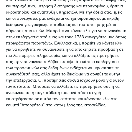
ΔΙΑΒΑΣΤΕ ΕΠΙΣΗΣ
και περιεχόμενο, μέτρηση διαφήμισης και περιεχομένου, έρευνα
ακροατηρίου και ανάπτυξη υπηρεσιών.
Με την άδειά σας, εμείς
Μέγαρο Μουσικής: Τα Highlights του νέου
και οι συνεργάτες μας ενδέχεται να χρησιμοποιήσουμε ακριβή
καλλιτεχνικού προγράμματος
δεδομένα γεωγραφικής τοποθεσίας και ταυτοποίησης μέσω
σάρωσης συσκευών. Μπορείτε να κάνετε κλικ για να συναινέσετε
Πλατεία Νερού τέλος
στην επεξεργασία από εμάς και τους 1733 συνεργάτες μας όπως
περιγράφεται παραπάνω. Εναλλακτικά, μπορείτε να κάνετε κλικ
Φωτορεπορτάζ από το φινάλε του Release Athens
για να αρνηθείτε να συναινέσετε ή να αποκτήσετε πρόσβαση σε
στην Πλατεία Νερού
πιο λεπτομερείς πληροφορίες και να αλλάξετε τις προτιμήσεις
σας πριν συναινέσετε.
Λάβετε υπόψη ότι κάποια επεξεργασία
«Brand New Music»
των προσωπικών σας δεδομένων ενδέχεται να μην απαιτεί τη
συγκατάθεσή σας, αλλά έχετε το δικαίωμα να αρνηθείτε αυτήν
Ποια Ελληνίδα τραγουδίστρια θα έβγαζε τέτοιο
την επεξεργασία. Οι προτιμήσεις σαςθα ισχύουν μόνο για αυτόν
βίντεο, όπως αυτό της Kacey Musgraves;
τον ιστότοπο. Μπορείτε να αλλάξετε τις προτιμήσεις σας ή να
ανακαλέσετε τη συγκατάθεσή σας ανά πάσα στιγμή
Οι Σκιαδαρέσες στην Τεχνόπολη Δήμου Αθηναίων
επιστρέφοντας σε αυτόν τον ιστότοπο και κάνοντας κλικ στο
κουμπί "Απορρήτου" στο κάτω μέρος της ιστοσελίδας.