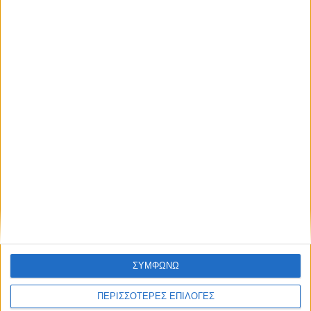
Πλατεία Νερού τέλος
26.07.2026 - 12:07
ΣΥΜΦΩΝΩ
ΠΕΡΙΣΣΟΤΕΡΕΣ ΕΠΙΛΟΓΕΣ