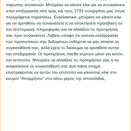
ποιον δόθηκε η εντολή, με ποια ιδιότητα και
σάρωσης συσκευών. Μπορείτε να κάνετε κλικ για να συναινέσετε
με ποια αιτιολογία;
στην επεξεργασία από εμάς και τους 1733 συνεργάτες μας όπως
περιγράφεται παραπάνω. Εναλλακτικά, μπορείτε να κάνετε κλικ
για να αρνηθείτε να συναινέσετε ή να αποκτήσετε πρόσβαση σε
7) Για ποιον λόγο δεν προβλήθηκαν ζωντανά
πιο λεπτομερείς πληροφορίες και να αλλάξετε τις προτιμήσεις
σας πριν συναινέσετε.
Λάβετε υπόψη ότι κάποια επεξεργασία
οι δηλώσεις του κ. Ν. Λεπενιώτη πριν από το
των προσωπικών σας δεδομένων ενδέχεται να μην απαιτεί τη
ημίχρονο του αγώνα, ενώ είχε ζητηθεί η
συγκατάθεσή σας, αλλά έχετε το δικαίωμα να αρνηθείτε αυτήν
την επεξεργασία. Οι προτιμήσεις σαςθα ισχύουν μόνο για αυτόν
δήλωσή του να μεταδοθεί σε ζωντανή
τον ιστότοπο. Μπορείτε να αλλάξετε τις προτιμήσεις σας ή να
ανακαλέσετε τη συγκατάθεσή σας ανά πάσα στιγμή
μετάδοση και, σύμφωνα με την ενημέρωσή
επιστρέφοντας σε αυτόν τον ιστότοπο και κάνοντας κλικ στο
μας, είχε προηγουμένως ενημερωθεί από τον
κουμπί "Απορρήτου" στο κάτω μέρος της ιστοσελίδας.
ρεπόρτερ της ΕΡΤ Α.Ε. κ. Τριανταφύλλου ότι
δήθεν βρίσκεται σε ζωντανή μετάδοση;
8) Ποια είναι η θέση του Πρόεδρου της ΕΡΤ
Α.Ε. κ. Παπαδόπουλου, του Διευθύνοντος