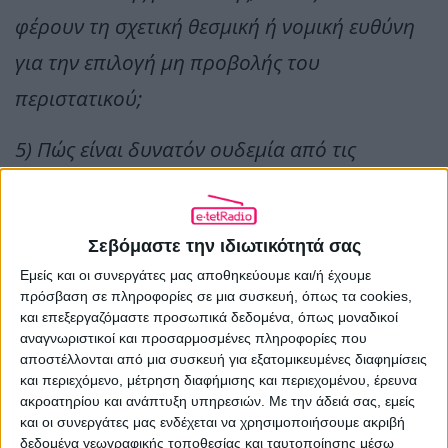
φέρουν τη σχετική θεσμική ή νομική ευθύνη
για την επιλογή μη προβολής του
περιστατικού;
5) Πώς είναι δυνατόν ουδεμία από τις
κάμερες που κάλυπταν τον αγώνα να μην
κατέγραψε έστω και ένα πλάνο του
Σεβόμαστε την ιδιωτικότητά σας
περιστατικού;
Εμείς και οι συνεργάτες μας αποθηκεύουμε και/ή έχουμε
πρόσβαση σε πληροφορίες σε μια συσκευή, όπως τα cookies,
6) Είναι αληθές ότι δόθηκε εντολή από
και επεξεργαζόμαστε προσωπικά δεδομένα, όπως μοναδικοί
αναγνωριστικοί και προσαρμοσμένες πληροφορίες που
στέλεχος της ΕΡΤ Α.Ε., δημοσιογραφικό ή
αποστέλλονται από μια συσκευή για εξατομικευμένες διαφημίσεις
διοικητικό, να μη μεταδοθεί το περιστατικό
και περιεχόμενο, μέτρηση διαφήμισης και περιεχομένου, έρευνα
ακροατηρίου και ανάπτυξη υπηρεσιών.
Με την άδειά σας, εμείς
έως το τέλος της μετάδοσης; Εάν ναι, από
και οι συνεργάτες μας ενδέχεται να χρησιμοποιήσουμε ακριβή
δεδομένα γεωγραφικής τοποθεσίας και ταυτοποίησης μέσω