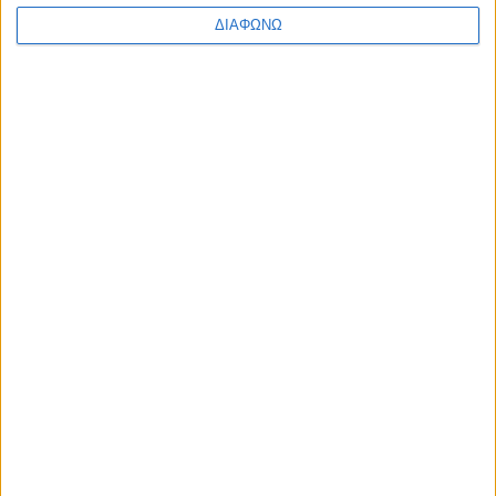
ΔΙΑΦΩΝΩ
Κερδισμένοι ο Alpha και το Mega με
επαναλήψεις, και ο ΣΚΑΪ και το Open
με ενημέρωση
27.07.2026 - 16:15
BEST OF
E-TETRADIO