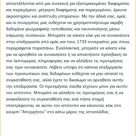
αποστέλλονται από μια συσκευή για εξατομικευμένες διαφημίσεις
και περιεχόμενο, μέτρηση διαφήμισης και περιεχομένου, έρευνα
ακροατηρίου και ανάπτυξη υπηρεσιών.
Με την άδειά σας, εμείς
και οι συνεργάτες μας ενδέχεται να χρησιμοποιήσουμε ακριβή
δεδομένα γεωγραφικής τοποθεσίας και ταυτοποίησης μέσω
σάρωσης συσκευών. Μπορείτε να κάνετε κλικ για να συναινέσετε
Στις 25 Ιουνίου, παράλληλα με τις
στην επεξεργασία από εμάς και τους 1733 συνεργάτες μας όπως
περιγράφεται παραπάνω. Εναλλακτικά, μπορείτε να κάνετε κλικ
διαδικτυακές και δια ζώσης εκδηλώσεις
για να αρνηθείτε να συναινέσετε ή να αποκτήσετε πρόσβαση σε
πιο λεπτομερείς πληροφορίες και να αλλάξετε τις προτιμήσεις
που θα πραγματοποιηθούν σε όλο τον
σας πριν συναινέσετε.
Λάβετε υπόψη ότι κάποια επεξεργασία
των προσωπικών σας δεδομένων ενδέχεται να μην απαιτεί τη
κόσμο, οι The Beatles θα δημοσιεύσουν
συγκατάθεσή σας, αλλά έχετε το δικαίωμα να αρνηθείτε αυτήν
για πρώτη φορά στο YouTube, δωρεάν,
την επεξεργασία. Οι προτιμήσεις σαςθα ισχύουν μόνο για αυτόν
τον ιστότοπο. Μπορείτε να αλλάξετε τις προτιμήσεις σας ή να
την έγχρωμη αποκατεστημένη
ανακαλέσετε τη συγκατάθεσή σας ανά πάσα στιγμή
επιστρέφοντας σε αυτόν τον ιστότοπο και κάνοντας κλικ στο
(colourised) εκδοχή της ιστορικής
κουμπί "Απορρήτου" στο κάτω μέρος της ιστοσελίδας.
εμφάνισής τους στο BBC Our World με το
«All You Need Is Love». Η κυκλοφορία