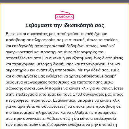
Σεβόμαστε την ιδιωτικότητά σας
ΠΡΟΗΓΟΎΜΕΝΟ ΆΡΘΡΟ
Εμείς και οι συνεργάτες μας αποθηκεύουμε και/ή έχουμε
Με roof party αποχαιρέτησε τη σεζόν ο
πρόσβαση σε πληροφορίες σε μια συσκευή, όπως τα cookies,
Larissa DeeJay 95.7
και επεξεργαζόμαστε προσωπικά δεδομένα, όπως μοναδικοί
06.07.2026 - 18:18
αναγνωριστικοί και προσαρμοσμένες πληροφορίες που
αποστέλλονται από μια συσκευή για εξατομικευμένες διαφημίσεις
και περιεχόμενο, μέτρηση διαφήμισης και περιεχομένου, έρευνα
ακροατηρίου και ανάπτυξη υπηρεσιών.
Με την άδειά σας, εμείς
και οι συνεργάτες μας ενδέχεται να χρησιμοποιήσουμε ακριβή
ΕΠΌΜΕΝΟ ΆΡΘΡΟ
δεδομένα γεωγραφικής τοποθεσίας και ταυτοποίησης μέσω
90 χρόνια Νίκος Ξυλούρης στην ΕΡΤ, με
σάρωσης συσκευών. Μπορείτε να κάνετε κλικ για να συναινέσετε
ένα ντοκιμαντέρ της ΥΕΝΕΔ για τη ζωή
στην επεξεργασία από εμάς και τους 1733 συνεργάτες μας όπως
του
περιγράφεται παραπάνω. Εναλλακτικά, μπορείτε να κάνετε κλικ
για να αρνηθείτε να συναινέσετε ή να αποκτήσετε πρόσβαση σε
07.07.2026 - 12:34
πιο λεπτομερείς πληροφορίες και να αλλάξετε τις προτιμήσεις
σας πριν συναινέσετε.
Λάβετε υπόψη ότι κάποια επεξεργασία
των προσωπικών σας δεδομένων ενδέχεται να μην απαιτεί τη