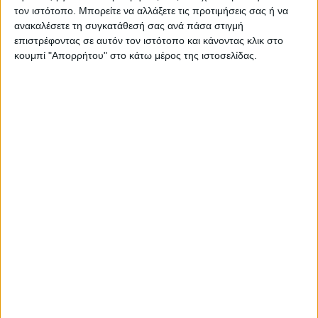
Pepper 96.6 στους μουσικούς
τον ιστότοπο. Μπορείτε να αλλάξετε τις προτιμήσεις σας ή να
08.04.2026 - 15:49
ανακαλέσετε τη συγκατάθεσή σας ανά πάσα στιγμή
σταθμούς
επιστρέφοντας σε αυτόν τον ιστότοπο και κάνοντας κλικ στο
ΔΙΑΒΆΣΤΕ ΠΕΡΙΣΣΌΤΕΡΑ
κουμπί "Απορρήτου" στο κάτω μέρος της ιστοσελίδας.
(12-14) Βουλαρίνος, Χιώτης και
Παπαδόπουλος οι πρώτοι,
κορυφαίος μουσικός σταθμός ο
08.04.2026 - 11:47
Pepper 96.6
ΔΙΑΒΆΣΤΕ ΠΕΡΙΣΣΌΤΕΡΑ