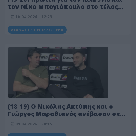
τον Νίκο Μπογιόπουλο στο τέλος
της απογευματινής ζώνης
10.04.2026 - 12:23
ΔΙΑΒΆΣΤΕ ΠΕΡΙΣΣΌΤΕΡΑ
(18-19) Ο Νικόλας Ακτύπης και ο
Γιώργος Μαραθιανός ανέβασαν στην
κορυφή τον bwinΣΠΟΡ FM 94.6
09.04.2026 - 20:15