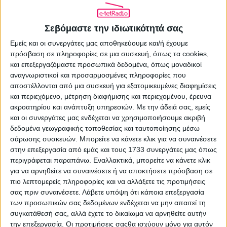
Σεβόμαστε την ιδιωτικότητά σας
(15-16) Μαρία Αναστασοπούλου και
Γιάννης Κολοκυθάς στην πρώτη
Εμείς και οι συνεργάτες μας αποθηκεύουμε και/ή έχουμε
πρόσβαση σε πληροφορίες σε μια συσκευή, όπως τα cookies,
θέση, στο τέλος της μεσημεριανής
08.04.2026 - 20:16
και επεξεργαζόμαστε προσωπικά δεδομένα, όπως μοναδικοί
ζώνης
αναγνωριστικοί και προσαρμοσμένες πληροφορίες που
ΔΙΑΒΆΣΤΕ ΠΕΡΙΣΣΌΤΕΡΑ
αποστέλλονται από μια συσκευή για εξατομικευμένες διαφημίσεις
και περιεχόμενο, μέτρηση διαφήμισης και περιεχομένου, έρευνα
ακροατηρίου και ανάπτυξη υπηρεσιών.
Με την άδειά σας, εμείς
και οι συνεργάτες μας ενδέχεται να χρησιμοποιήσουμε ακριβή
δεδομένα γεωγραφικής τοποθεσίας και ταυτοποίησης μέσω
σάρωσης συσκευών. Μπορείτε να κάνετε κλικ για να συναινέσετε
στην επεξεργασία από εμάς και τους 1733 συνεργάτες μας όπως
περιγράφεται παραπάνω. Εναλλακτικά, μπορείτε να κάνετε κλικ
για να αρνηθείτε να συναινέσετε ή να αποκτήσετε πρόσβαση σε
πιο λεπτομερείς πληροφορίες και να αλλάξετε τις προτιμήσεις
σας πριν συναινέσετε.
Λάβετε υπόψη ότι κάποια επεξεργασία
των προσωπικών σας δεδομένων ενδέχεται να μην απαιτεί τη
(14-15) Στην κορυφή ο ΣΚΑΪ 100.3 με
συγκατάθεσή σας, αλλά έχετε το δικαίωμα να αρνηθείτε αυτήν
το magazino του, πρώτος ξανά ο
την επεξεργασία. Οι προτιμήσεις σαςθα ισχύουν μόνο για αυτόν