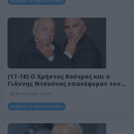
ΔΙΑΒΆΣΤΕ ΠΕΡΙΣΣΌΤΕΡΑ
(17-18) Ο Χρήστος Κούτρας και ο
Γιάννης Ντσούνος επανέφεραν τον
ΣΚΑΪ 100.3 στην πρώτη θέση
09.04.2026 - 15:56
ΔΙΑΒΆΣΤΕ ΠΕΡΙΣΣΌΤΕΡΑ