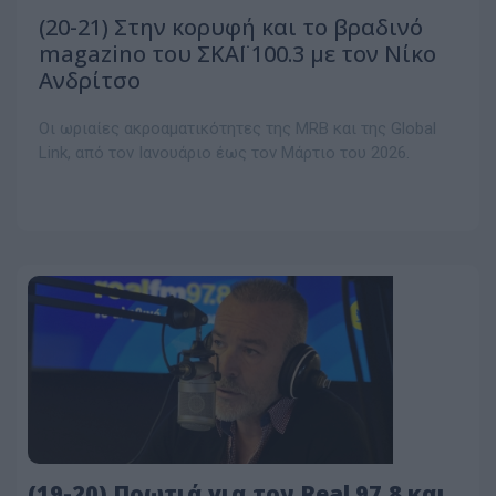
(20-21) Στην κορυφή και το βραδινό
magazino του ΣΚΑΪ 100.3 με τον Νίκο
Ανδρίτσο
Οι ωριαίες ακροαματικότητες της MRB και της Global
Link, από τον Ιανουάριο έως τον Μάρτιο του 2026.
(19-20) Πρωτιά για τον Real 97.8 και