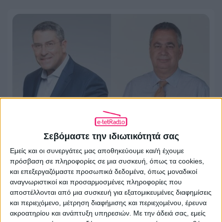
Σεβόμαστε την ιδιωτικότητά σας
Ο Άκης Παυλόπουλος και ο Βασίλης
Εμείς και οι συνεργάτες μας αποθηκεύουμε και/ή έχουμε
Χιώτης στην πρωινή ενημέρωση του
πρόσβαση σε πληροφορίες σε μια συσκευή, όπως τα cookies,
ΑΝΤ1
και επεξεργαζόμαστε προσωπικά δεδομένα, όπως μοναδικοί
αναγνωριστικοί και προσαρμοσμένες πληροφορίες που
αποστέλλονται από μια συσκευή για εξατομικευμένες διαφημίσεις
24.07.2026 - 12:15
και περιεχόμενο, μέτρηση διαφήμισης και περιεχομένου, έρευνα
ακροατηρίου και ανάπτυξη υπηρεσιών.
Με την άδειά σας, εμείς