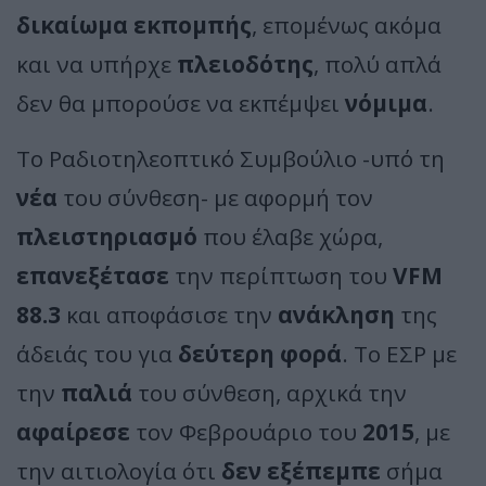
δικαίωμα εκπομπής
, επομένως ακόμα
και να υπήρχε
πλειοδότης
, πολύ απλά
δεν θα μπορούσε να εκπέμψει
νόμιμα
.
Το Ραδιοτηλεοπτικό Συμβούλιο -υπό τη
νέα
του σύνθεση- με αφορμή τον
πλειστηριασμό
που έλαβε χώρα,
επανεξέτασε
την περίπτωση του
VFM
88.3
και αποφάσισε την
ανάκληση
της
άδειάς του για
δεύτερη φορά
. Το ΕΣΡ με
την
παλιά
του σύνθεση, αρχικά την
αφαίρεσε
τον Φεβρουάριο του
2015
, με
την αιτιολογία ότι
δεν εξέπεμπε
σήμα