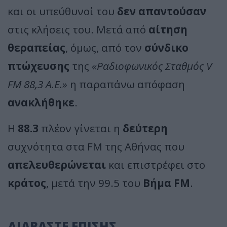
και οι υπεύθυνοί του
δεν απαντούσαν
στις κλήσεις του. Μετά από
αίτηση
θεραπείας
, όμως, από τον
σύνδικο
πτώχευσης
της
«Ραδιοφωνικός Σταθμός V
FM 88,3 A.E.»
η παραπάνω απόφαση
ανακλήθηκε
.
Η
88.3
πλέον γίνεται η
δεύτερη
συχνότητα στα FM της Αθήνας που
απελευθερώνεται
και επιστρέφει στο
κράτος
, μετά την 99.5 του
Βήμα FM
.
ΔΙΑΒΑΣΤΕ ΕΠΙΣΗΣ