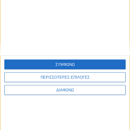
τηλεοπτικής κάλυψης
05.08.2026 - 18:24
ΣΥΜΦΩΝΩ
ΠΕΡΙΣΣΟΤΕΡΕΣ ΕΠΙΛΟΓΕΣ
ΔΙΑΦΩΝΩ
Οι τηλεοπτικές σειρές της σεζόν
2026-2027 (συνεχή updates)
17.07.2026 - 19:35