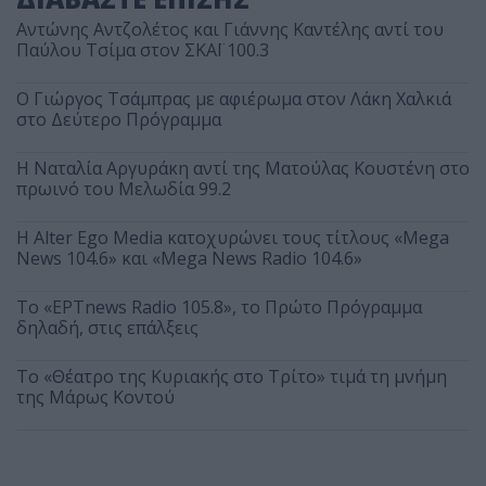
Αντώνης Αντζολέτος και Γιάννης Καντέλης αντί του
Παύλου Τσίμα στον ΣΚΑΪ 100.3
O Γιώργος Τσάμπρας με αφιέρωμα στον Λάκη Χαλκιά
στο Δεύτερο Πρόγραμμα
Η Ναταλία Αργυράκη αντί της Ματούλας Κουστένη στο
πρωινό του Μελωδία 99.2
Η Alter Ego Media κατοχυρώνει τους τίτλους «Mega
News 104.6» και «Mega News Radio 104.6»
Το «ΕΡΤnews Radio 105.8», το Πρώτο Πρόγραμμα
δηλαδή, στις επάλξεις
Το «Θέατρο της Κυριακής στο Τρίτο» τιμά τη μνήμη
της Μάρως Κοντού