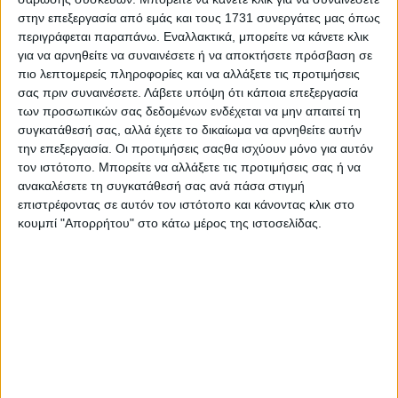
στην επεξεργασία από εμάς και τους 1731 συνεργάτες μας όπως
περιγράφεται παραπάνω. Εναλλακτικά, μπορείτε να κάνετε κλικ
για να αρνηθείτε να συναινέσετε ή να αποκτήσετε πρόσβαση σε
πιο λεπτομερείς πληροφορίες και να αλλάξετε τις προτιμήσεις
σας πριν συναινέσετε.
Λάβετε υπόψη ότι κάποια επεξεργασία
Ο απολογισμός του Action 24 για τη
των προσωπικών σας δεδομένων ενδέχεται να μην απαιτεί τη
σεζόν 2025-2026
συγκατάθεσή σας, αλλά έχετε το δικαίωμα να αρνηθείτε αυτήν
την επεξεργασία. Οι προτιμήσεις σαςθα ισχύουν μόνο για αυτόν
τον ιστότοπο. Μπορείτε να αλλάξετε τις προτιμήσεις σας ή να
24.07.2026 - 16:33
ανακαλέσετε τη συγκατάθεσή σας ανά πάσα στιγμή
επιστρέφοντας σε αυτόν τον ιστότοπο και κάνοντας κλικ στο
κουμπί "Απορρήτου" στο κάτω μέρος της ιστοσελίδας.