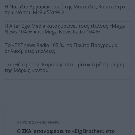
Η Ναταλία Αργυράκη αντί της Ματούλας Κουστένη στο
πρωινό του Μελωδία 99.2
Η Alter Ego Media κατοχυρώνει τους τίτλους «Mega
News 104.6» και «Mega News Radio 104.6»
Το «ΕΡΤnews Radio 105.8», το Πρώτο Πρόγραμμα
δηλαδή, στις επάλξεις
Το «Θέατρο της Κυριακής στο Τρίτο» τιμά τη μνήμη
της Μάρως Κοντού
ΠΡΟΗΓΟΎΜΕΝΟ ΆΡΘΡΟ
Ο ΣΚΑΪ επαναφέρει το «Big Brother» στο