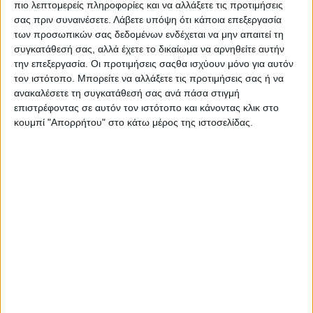
πιο λεπτομερείς πληροφορίες και να αλλάξετε τις προτιμήσεις
σας πριν συναινέσετε.
Λάβετε υπόψη ότι κάποια επεξεργασία
Συντελεστές:
των προσωπικών σας δεδομένων ενδέχεται να μην απαιτεί τη
συγκατάθεσή σας, αλλά έχετε το δικαίωμα να αρνηθείτε αυτήν
την επεξεργασία. Οι προτιμήσεις σαςθα ισχύουν μόνο για αυτόν
Σπύρος Χατζηκωνσταντίνου – κιθάρες/
τον ιστότοπο. Μπορείτε να αλλάξετε τις προτιμήσεις σας ή να
ενορχηστρώσεις
ανακαλέσετε τη συγκατάθεσή σας ανά πάσα στιγμή
επιστρέφοντας σε αυτόν τον ιστότοπο και κάνοντας κλικ στο
Περικλής Αλιώπης – τρομπέτα
κουμπί "Απορρήτου" στο κάτω μέρος της ιστοσελίδας.
Νίκος Κόχιλας – βιολί
Κατερίνα Λιάκη – πλήκτρα
Κώστας Αρσένης – μπάσο
Βασίλης Γιασλακιώτης – τύμπανα
Φωτογραφίες: Πάνος Γιαννακόπουλος
Γραφιστική επιμέλεια: Κωνσταντίνος Γεωργαντάς
ΔΙΑΒΑΣΤΕ ΕΠΙΣΗΣ