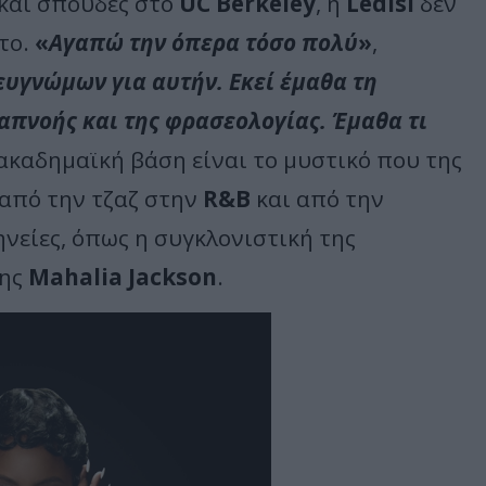
 και σπουδές στο
UC
Berkeley
, η
Ledisi
δεν
το.
«
Αγαπώ την όπερα τόσο πολύ
»
,
ευγνώμων για αυτήν. Εκεί έμαθα τη
απνοής και της φρασεολογίας. Έμαθα τι
ακαδημαϊκή βάση είναι το μυστικό που της
 από την τζαζ στην
R
&
B
και από την
νείες, όπως η συγκλονιστική της
της
Mahalia
Jackson
.