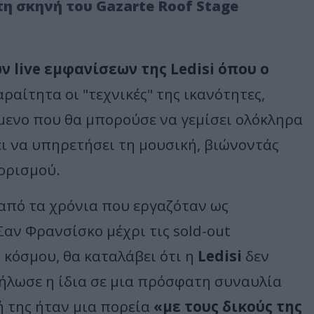
η σκηνή του Gazarte Roof Stage
ων
live
εμφανίσεων της
Ledisi
όπου ο
ραίτητα οι "τεχνικές" της ικανότητες,
μενο που θα μπορούσε να γεμίσει ολόκληρα
γει να υπηρετήσει τη μουσική, βιώνοντάς
ορισμού.
 από τα χρόνια που εργαζόταν ως
Σαν Φρανσίσκο μέχρι τις sold-out
 κόσμου, θα καταλάβει ότι η
Ledisi
δεν
ήλωσε η ίδια σε μια πρόσφατη συναυλία
ή της ήταν μια πορεία
«με τους δικούς της