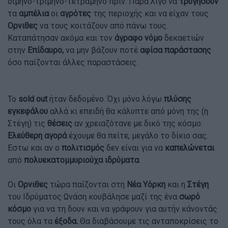
δίμηνο-τρίμηνο-τετράμηνο πριν. Παρά λίγο να
τρυγήσουν
τα
αμπέλια
οι
αγρότες
της περιοχής και να είχαν τους
Ορνιθες
να τους κοιτάζουν από πάνω τους.
Καταπάτησαν ακόμα και τον
άγραφο νόμο
δεκαετιών
στην
Επίδαυρο,
να μην βάζουν ποτέ
αφίσα παράστασης
όσο παίζονται άλλες παραστάσεις.
Το
sold out
ήταν δεδομένο. Όχι μόνο λόγω
πλύσης
εγκεφάλου
αλλά κι επειδή θα κάλυπτε από μόνη της (η
Στέγη) τις
θέσεις
αν χρειαζότανε με δικό της κόσμο.
Ελεύθερη αγορά
έχουμε θα πείτε, μεγάλο το δίκιο σας.
Εστω και αν ο
πολιτισμός
δεν είναι για να
καπελώνεται
από
πολυεκατομμυριούχα ιδρύματα
.
Οι
Ορνιθες
τώρα παίζονται στη
Νέα Υόρκη
και η
Στέγη
του Ιδρύματος Ωνάση κουβάλησε μαζί της ένα
σωρό
κόσμο
για να τη δουν και να γράψουν για αυτήν κάνοντάς
τους όλα τα
έξοδα.
Θα διαβάσουμε τις ανταποκρίσεις το