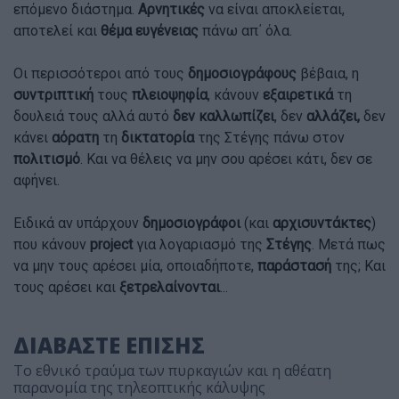
επόμενο διάστημα.
Αρνητικές
να είναι αποκλείεται,
αποτελεί και
θέμα ευγένειας
πάνω απ΄ όλα.
Οι περισσότεροι από τους
δημοσιογράφους
βέβαια, η
συντριπτική
τους
πλειοψηφία
, κάνουν
εξαιρετικά
τη
δουλειά τους αλλά αυτό
δεν καλλωπίζει
, δεν
αλλάζει,
δεν
κάνει
αόρατη
τη
δικτατορία
της Στέγης πάνω στον
πολιτισμό
. Και να θέλεις να μην σου αρέσει κάτι, δεν σε
αφήνει.
Ειδικά αν υπάρχουν
δημοσιογράφοι
(και
αρχισυντάκτες
)
που κάνουν
project
για λογαριασμό της
Στέγης
. Μετά πως
να μην τους αρέσει μία, οποιαδήποτε,
παράστασή
της; Και
τους αρέσει και
ξετρελαίνονται
...
ΔΙΑΒΑΣΤΕ ΕΠΙΣΗΣ
Το εθνικό τραύμα των πυρκαγιών και η αθέατη
παρανομία της τηλεοπτικής κάλυψης