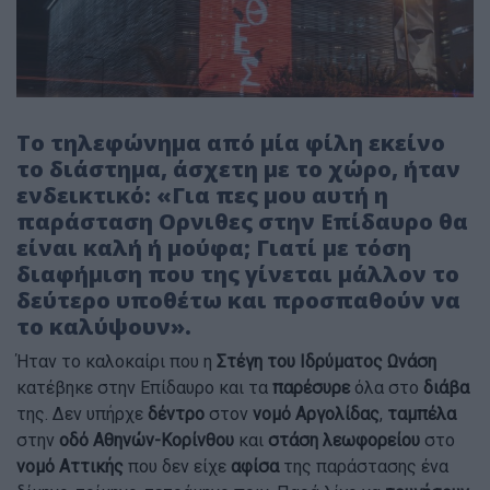
Το τηλεφώνημα από μία φίλη εκείνο
το διάστημα, άσχετη με το χώρο, ήταν
ενδεικτικό: «Για πες μου αυτή η
παράσταση Ορνιθες στην Επίδαυρο θα
είναι καλή ή μούφα; Γιατί με τόση
διαφήμιση που της γίνεται μάλλον το
δεύτερο υποθέτω και προσπαθούν να
το καλύψουν».
Ήταν το καλοκαίρι που η
Στέγη του Ιδρύματος Ωνάση
κατέβηκε στην Επίδαυρο και τα
παρέσυρε
όλα στο
διάβα
της. Δεν υπήρχε
δέντρο
στον
νομό Αργολίδας
,
ταμπέλα
στην
οδό Αθηνών-Κορίνθου
και
στάση λεωφορείου
στο
νομό Αττικής
που δεν είχε
αφίσα
της παράστασης ένα